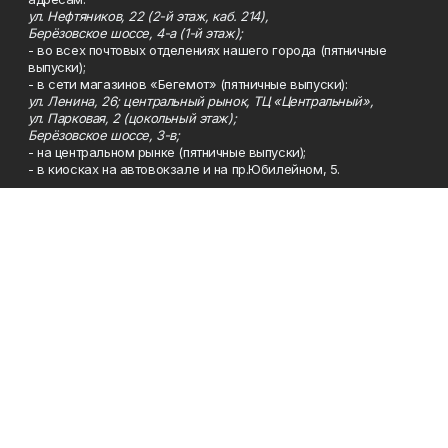
ул. Нефтяников, 22 (2-й этаж, каб. 214),
Берёзовское шоссе, 4-а (1-й этаж);
- во всех почтовых отделениях нашего города (пятничные
выпуски);
- в сети магазинов «Бегемот» (пятничные выпуски):
ул. Ленина, 26; центральный рынок, ТЦ «Центральный»,
ул. Парковая, 2 (цокольный этаж);
Берёзовское шоссе, 3-в;
- на центральном рынке (пятничные выпуски);
- в киосках на автовокзале и на пр.Юбилейном, 5.
Телефон
Тел. 8 (34783) 7-42-62.
Эл. почта
kzgazeta@mail.ru
Адрес
Адрес редакции: 452688, Республика Башкортостан, г.
Нефтекамск, Берёзовское шоссе, 4-а, 3-й этаж.
Рекламная служба
Тел. 8 (34783) 7-45-35.
Редакция
Тел. 8 (34783) 7-42-72, 7-42-92..