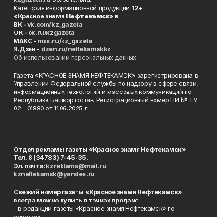
Категория информационной продукции
12+
«Красное знамя
Нефтекамск
» в
ВК -
vk.com/kz_gazeta
ОК -
ok.ru/kzgazeta
MAKC -
max.ru/kz_gazeta
Я.Дзен -
dzen.ru/neftekamskkz
Об использовании персональных данных
Газета «КРАСНОЕ ЗНАМЯ НЕФТЕКАМСК» зарегистрирована в
Управлении Федеральной службы по надзору в сфере связи,
информационных технологий и массовых коммуникаций по
Республике Башкортостан. Регистрационный номер ПИ № ТУ
02 - 01880 от 11.06.2025 г.
Отдел рекламы газеты «Красное знамя Нефтекамск»
Тел. 8 (34783) 7-45-35.
Эл. почта:
kzreklama@mail.ru
kzneftekamsk@yandex.ru
Свежий номер газеты «Красное знамя Нефтекамск»
всегда можно купить в точках продаж:
- в редакции газеты «Красное знамя Нефтекамск» по
адресам: