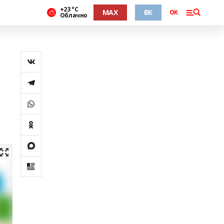
+23 °С
MAX
ВК
ОК
Облачно