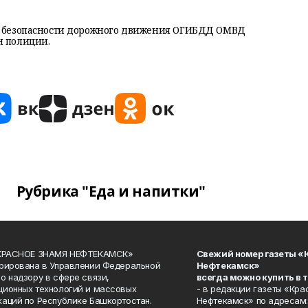
де безопасности дорожного движения ОГИБДД ОМВД
н полиции.
Рубрика "Еда и напитки"
«КРАСНОЕ ЗНАМЯ НЕФТЕКАМСК»
Свежий номер газеты «
рирована в Управлении Федеральной
Нефтекамск»
о надзору в сфере связи,
всегда можно купить в 
ионных технологий и массовых
- в редакции газеты «Кра
аций по Республике Башкортостан.
Нефтекамск» по адресам: