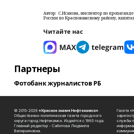
Автор:
С.Исакова, инспектор по пропаган
России по Краснокамскому району, капита
Читайте нас
Партнеры
Фотобанк журналистов РБ
© 2015-2026
«Красное знамя Нефтекамск»
.
Газета 
Общественно-политическая газета городского
зарегист
округа город Нефтекамск. Издаётся с 1965 года.
службы п
Главный редактор - Сабитова Людмила
информац
Валерьяновна.
коммуник