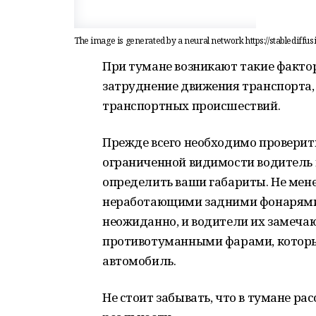
The image is generated by a neural network https://stablediffu
При тумане возникают такие факто
затруднение движения транспорта,
транспортных происшествий.
Прежде всего необходимо проверить
ограниченной видимости водитель 
определить ваши габариты. Не мене
неработающими задними фонарями:
неожиданно, и водители их замеча
противотуманными фарами, которы
автомобиль.
Не стоит забывать, что в тумане ра