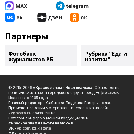
Партнеры
Фотобанк
Рубрика "Еда и
журналистов РБ
напитки"
© 2015-2026
«Красное знамя Нефтекамск»
. Общественно-
политическая газета городского округа город Нефтекамск.
Издаётся с 1965 года.
Главный редактор - Сабитова Людмила Валерьяновна.
При использовании материалов гиперссылка на сайт
kzgazeta.ru
обязательна.
Категория информационной продукции
12+
«Красное знамя
Нефтекамск
» в
ВК -
vk.com/kz_gazeta
ОК -
ok.ru/kzgazeta