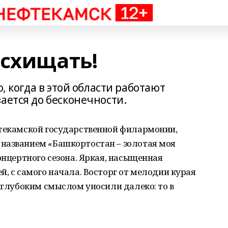
осхищать!
о, когда в этой области работают
ается до бесконечности.
фтекамской государственной филармонии,
названием «Башкортостан – золотая моя
онцертного сезона. Яркая, насыщенная
й, с самого начала. Восторг от мелодии курая
м глубоким смыслом уносили далеко: то в