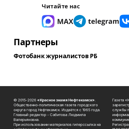
Читайте нас
Партнеры
Фотобанк журналистов РБ
© 2015-2026
«Красное знамя Нефтекамск»
.
Газета 
Общественно-политическая газета городского
зарегист
округа город Нефтекамск. Издаётся с 1965 года.
службы п
Главный редактор - Сабитова Людмила
информац
Валерьяновна.
коммуник
При использовании материалов гиперссылка на
Регистра