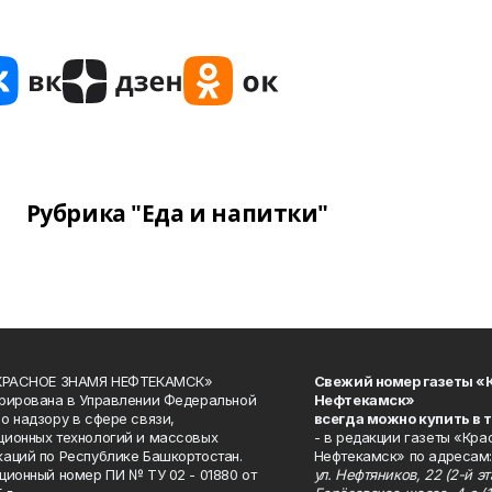
Рубрика "Еда и напитки"
«КРАСНОЕ ЗНАМЯ НЕФТЕКАМСК»
Свежий номер газеты «
рирована в Управлении Федеральной
Нефтекамск»
о надзору в сфере связи,
всегда можно купить в 
ионных технологий и массовых
- в редакции газеты «Кра
аций по Республике Башкортостан.
Нефтекамск» по адресам:
ционный номер ПИ № ТУ 02 - 01880 от
ул. Нефтяников, 22 (2-й эта