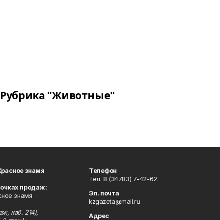
Рубрика "Животные"
Красное знамя
Телефон
Тел. 8 (34783) 7-42-62.
точках продаж:
Эл. почта
сное знамя
kzgazeta@mail.ru
ж, каб. 214),
Адрес