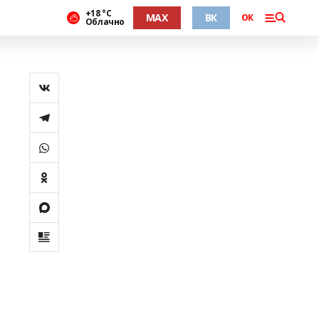
+18 °С
MAX
ВК
ОК
Облачно