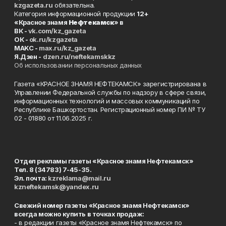
kzgazeta.ru
обязательна.
Категория информационной продукции
12+
«Красное знамя
Нефтекамск
» в
ВК -
vk.com/kz_gazeta
ОК -
ok.ru/kzgazeta
MAKC -
max.ru/kz_gazeta
Я.Дзен -
dzen.ru/neftekamskkz
Об использовании персональных данных
Газета «КРАСНОЕ ЗНАМЯ НЕФТЕКАМСК» зарегистрирована в
Управлении Федеральной службы по надзору в сфере связи,
информационных технологий и массовых коммуникаций по
Республике Башкортостан. Регистрационный номер ПИ № ТУ
02 - 01880 от 11.06.2025 г.
Отдел рекламы газеты «Красное знамя Нефтекамск»
Тел. 8 (34783) 7-45-35.
Эл. почта:
kzreklama@mail.ru
kzneftekamsk@yandex.ru
Свежий номер газеты «Красное знамя Нефтекамск»
всегда можно купить в точках продаж:
- в редакции газеты «Красное знамя Нефтекамск» по