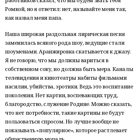
работников сказал, что мы будем звать тебя
Ромкой, но я ответил: нет, называйте меня так,
как назвал меня папа.
Наша широкая раздольная лирическая песня
заменилась всякого рода шоу, ведущие стали
шоуменами. Аранжировка скатывается к джазу.
Я не говорю, что мы должны вариться в
собственном соку, но должна быть мера. Каналы
телевидения и кинотеатры набиты фильмами
насилия, убийства, эротики. Ведь это воспитание
поколения. Нет картин, воспевающих труд,
благородство, служение Родине. Можно сказать,
что нет потребности, такие картины не будут
пользоваться спросом. Но лучше вообще не
показывать «популярное», которое растлевает
общественную мораль.