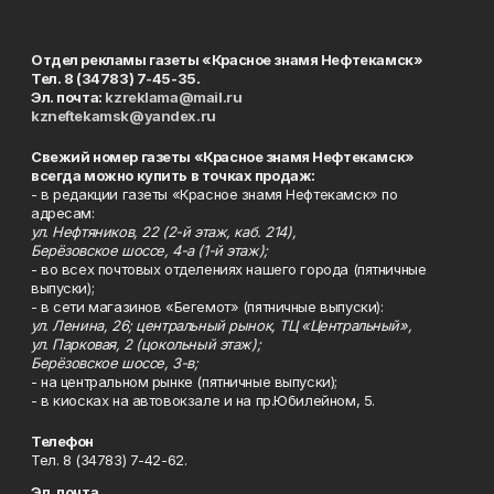
Отдел рекламы газеты «Красное знамя Нефтекамск»
Тел. 8 (34783) 7-45-35.
Эл. почта:
kzreklama@mail.ru
kzneftekamsk@yandex.ru
Свежий номер газеты «Красное знамя Нефтекамск»
всегда можно купить в точках продаж:
- в редакции газеты «Красное знамя Нефтекамск» по
адресам:
ул. Нефтяников, 22 (2-й этаж, каб. 214),
Берёзовское шоссе, 4-а (1-й этаж);
- во всех почтовых отделениях нашего города (пятничные
выпуски);
- в сети магазинов «Бегемот» (пятничные выпуски):
ул. Ленина, 26; центральный рынок, ТЦ «Центральный»,
ул. Парковая, 2 (цокольный этаж);
Берёзовское шоссе, 3-в;
- на центральном рынке (пятничные выпуски);
- в киосках на автовокзале и на пр.Юбилейном, 5.
Телефон
Тел. 8 (34783) 7-42-62.
Эл. почта