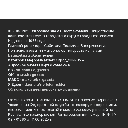
© 2015-2026
«Красное знамя Нефтекамск»
. Общественно-
политическая газета городского округа город Нефтекамск.
Издаётся с 1965 года.
Главный редактор - Сабитова Людмила Валерьяновна.
При использовании материалов гиперссылка на сайт
kzgazeta.ru
обязательна.
Категория информационной продукции
12+
«Красное знамя
Нефтекамск
» в
ВК -
vk.com/kz_gazeta
ОК -
ok.ru/kzgazeta
MAKC -
max.ru/kz_gazeta
Я.Дзен -
dzen.ru/neftekamskkz
Об использовании персональных данных
Газета «КРАСНОЕ ЗНАМЯ НЕФТЕКАМСК» зарегистрирована в
Управлении Федеральной службы по надзору в сфере связи,
информационных технологий и массовых коммуникаций по
Республике Башкортостан. Регистрационный номер ПИ № ТУ
02 - 01880 от 11.06.2025 г.