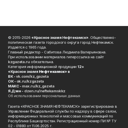
© 2015-2026
«Красное знамя Нефтекамск»
. Общественно-
политическая газета городского округа город Нефтекамск.
Издаётся с 1965 года.
Главный редактор - Сабитова Людмила Валерьяновна.
При использовании материалов гиперссылка на сайт
kzgazeta.ru
обязательна.
Категория информационной продукции
12+
«Красное знамя
Нефтекамск
» в
ВК -
vk.com/kz_gazeta
ОК -
ok.ru/kzgazeta
MAKC -
max.ru/kz_gazeta
Я.Дзен -
dzen.ru/neftekamskkz
Об использовании персональных данных
Газета «КРАСНОЕ ЗНАМЯ НЕФТЕКАМСК» зарегистрирована в
Управлении Федеральной службы по надзору в сфере связи,
информационных технологий и массовых коммуникаций по
Республике Башкортостан. Регистрационный номер ПИ № ТУ
02 - 01880 от 11.06.2025 г.