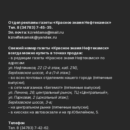
Отдел рекламы газеты «Красное знамя Нефтекамск»
Тел. 8 (34783) 7-45-35.
Эл. почта:
kzreklama@mail.ru
kzneftekamsk@yandex.ru
Свежий номер газеты «Красное знамя Нефтекамск»
всегда можно купить в точках продаж:
- в редакции газеты «Красное знамя Нефтекамск» по
адресам:
ул. Нефтяников, 22 (2-й этаж, каб. 214),
Берёзовское шоссе, 4-а (1-й этаж);
- во всех почтовых отделениях нашего города (пятничные
выпуски);
- в сети магазинов «Бегемот» (пятничные выпуски):
ул. Ленина, 26; центральный рынок, ТЦ «Центральный»,
ул. Парковая, 2 (цокольный этаж);
Берёзовское шоссе, 3-в;
- на центральном рынке (пятничные выпуски);
- в киосках на автовокзале и на пр.Юбилейном, 5.
Телефон
Тел. 8 (34783) 7-42-62.