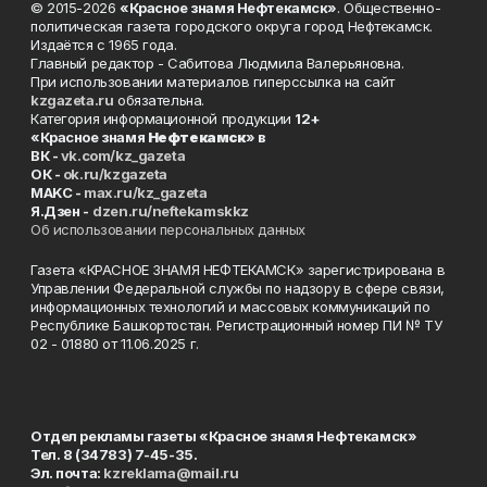
© 2015-2026
«Красное знамя Нефтекамск»
. Общественно-
политическая газета городского округа город Нефтекамск.
Издаётся с 1965 года.
Главный редактор - Сабитова Людмила Валерьяновна.
При использовании материалов гиперссылка на сайт
kzgazeta.ru
обязательна.
Категория информационной продукции
12+
«Красное знамя
Нефтекамск
» в
ВК -
vk.com/kz_gazeta
ОК -
ok.ru/kzgazeta
MAKC -
max.ru/kz_gazeta
Я.Дзен -
dzen.ru/neftekamskkz
Об использовании персональных данных
Газета «КРАСНОЕ ЗНАМЯ НЕФТЕКАМСК» зарегистрирована в
Управлении Федеральной службы по надзору в сфере связи,
информационных технологий и массовых коммуникаций по
Республике Башкортостан. Регистрационный номер ПИ № ТУ
02 - 01880 от 11.06.2025 г.
Отдел рекламы газеты «Красное знамя Нефтекамск»
Тел. 8 (34783) 7-45-35.
Эл. почта:
kzreklama@mail.ru