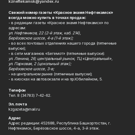
kzneftekamsk@yandex.ru
Свежий номер газеты «Красное знамя Нефтекамск»
всегда можно купить в точках продаж:
- в редакции газеты «Красное знамя Нефтекамск» по
адресам:
ул. Нефтяников, 22 (2-й этаж, каб. 214),
Берёзовское шоссе, 4-а (1-й этаж);
- во всех почтовых отделениях нашего города (пятничные
выпуски);
- в сети магазинов «Бегемот» (пятничные выпуски):
ул. Ленина, 26; центральный рынок, ТЦ «Центральный»,
ул. Парковая, 2 (цокольный этаж);
Берёзовское шоссе, 3-в;
- на центральном рынке (пятничные выпуски);
- в киосках на автовокзале и на пр.Юбилейном, 5.
Телефон
Тел. 8 (34783) 7-42-62.
Эл. почта
kzgazeta@mail.ru
Адрес
Адрес редакции: 452688, Республика Башкортостан, г.
Нефтекамск, Берёзовское шоссе, 4-а, 3-й этаж.