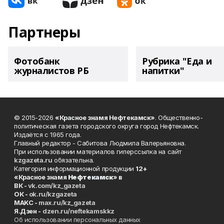
Партнеры
Фотобанк
Рубрика "Еда и
журналистов РБ
напитки"
© 2015-2026
«Красное знамя Нефтекамск»
. Общественно-
политическая газета городского округа город Нефтекамск.
Издаётся с 1965 года.
Главный редактор - Сабитова Людмила Валерьяновна.
При использовании материалов гиперссылка на сайт
kzgazeta.ru
обязательна.
Категория информационной продукции
12+
«Красное знамя
Нефтекамск
» в
ВК -
vk.com/kz_gazeta
ОК -
ok.ru/kzgazeta
MAKC -
max.ru/kz_gazeta
Я.Дзен -
dzen.ru/neftekamskkz
Об использовании персональных данных