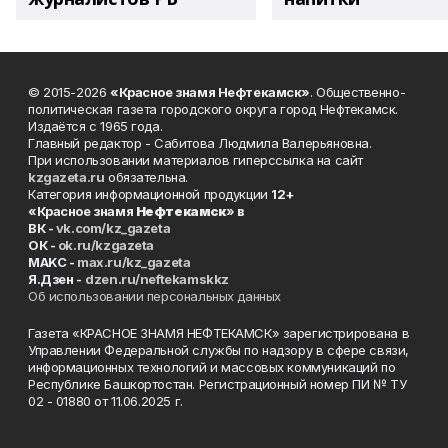
© 2015-2026
«Красное знамя Нефтекамск»
. Общественно-
политическая газета городского округа город Нефтекамск.
Издаётся с 1965 года.
Главный редактор - Сабитова Людмила Валерьяновна.
При использовании материалов гиперссылка на сайт
kzgazeta.ru
обязательна.
Категория информационной продукции
12+
«Красное знамя
Нефтекамск
» в
ВК -
vk.com/kz_gazeta
ОК -
ok.ru/kzgazeta
MAKC -
max.ru/kz_gazeta
Я.Дзен -
dzen.ru/neftekamskkz
Об использовании персональных данных
Газета «КРАСНОЕ ЗНАМЯ НЕФТЕКАМСК» зарегистрирована в
Управлении Федеральной службы по надзору в сфере связи,
информационных технологий и массовых коммуникаций по
Республике Башкортостан. Регистрационный номер ПИ № ТУ
02 - 01880 от 11.06.2025 г.