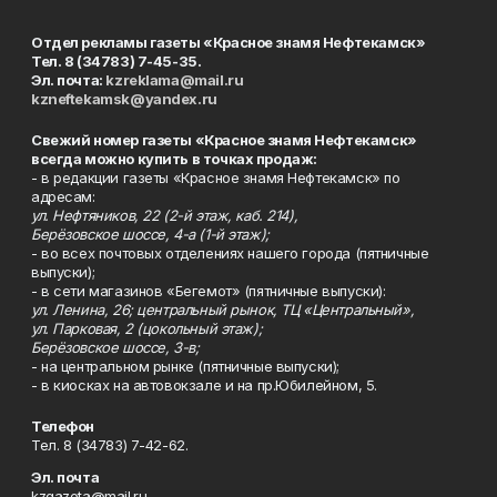
Отдел рекламы газеты «Красное знамя Нефтекамск»
Тел. 8 (34783) 7-45-35.
Эл. почта:
kzreklama@mail.ru
kzneftekamsk@yandex.ru
Свежий номер газеты «Красное знамя Нефтекамск»
всегда можно купить в точках продаж:
- в редакции газеты «Красное знамя Нефтекамск» по
адресам:
ул. Нефтяников, 22 (2-й этаж, каб. 214),
Берёзовское шоссе, 4-а (1-й этаж);
- во всех почтовых отделениях нашего города (пятничные
выпуски);
- в сети магазинов «Бегемот» (пятничные выпуски):
ул. Ленина, 26; центральный рынок, ТЦ «Центральный»,
ул. Парковая, 2 (цокольный этаж);
Берёзовское шоссе, 3-в;
- на центральном рынке (пятничные выпуски);
- в киосках на автовокзале и на пр.Юбилейном, 5.
Телефон
Тел. 8 (34783) 7-42-62.
Эл. почта
kzgazeta@mail.ru