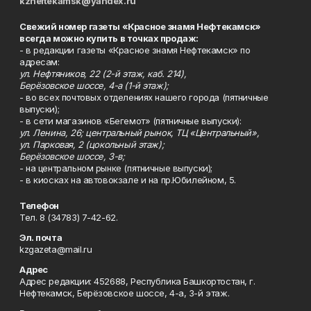
kzneftekamsk@yandex.ru
Свежий номер газеты «Красное знамя Нефтекамск»
всегда можно купить в точках продаж:
- в редакции газеты «Красное знамя Нефтекамск» по
адресам:
ул. Нефтяников, 22 (2-й этаж, каб. 214),
Берёзовское шоссе, 4-а (1-й этаж);
- во всех почтовых отделениях нашего города (пятничные
выпуски);
- в сети магазинов «Бегемот» (пятничные выпуски):
ул. Ленина, 26; центральный рынок, ТЦ «Центральный»,
ул. Парковая, 2 (цокольный этаж);
Берёзовское шоссе, 3-в;
- на центральном рынке (пятничные выпуски);
- в киосках на автовокзале и на пр.Юбилейном, 5.
Телефон
Тел. 8 (34783) 7-42-62.
Эл. почта
kzgazeta@mail.ru
Адрес
Адрес редакции: 452688, Республика Башкортостан, г.
Нефтекамск, Берёзовское шоссе, 4-а, 3-й этаж.