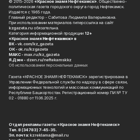
© 2015-2026
«Красное знамя Нефтекамск»
. Общественно-
политическая газета городского округа город Нефтекамск.
Издаётся с 1965 года.
Главный редактор - Сабитова Людмила Валерьяновна.
При использовании материалов гиперссылка на сайт
kzgazeta.ru
обязательна.
Категория информационной продукции
12+
«Красное знамя
Нефтекамск
» в
ВК -
vk.com/kz_gazeta
ОК -
ok.ru/kzgazeta
MAKC -
max.ru/kz_gazeta
Я.Дзен -
dzen.ru/neftekamskkz
Об использовании персональных данных
Газета «КРАСНОЕ ЗНАМЯ НЕФТЕКАМСК» зарегистрирована в
Управлении Федеральной службы по надзору в сфере связи,
информационных технологий и массовых коммуникаций по
Республике Башкортостан. Регистрационный номер ПИ № ТУ
02 - 01880 от 11.06.2025 г.
Отдел рекламы газеты «Красное знамя Нефтекамск»
Тел. 8 (34783) 7-45-35.
Эл. почта:
kzreklama@mail.ru