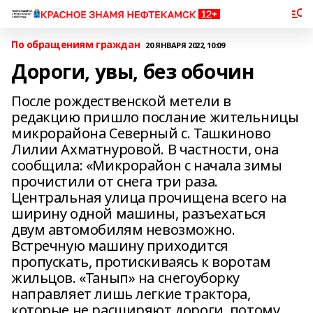
По обращениям граждан
20 ЯНВАРЯ 2022, 10:09
Дороги, увы, без обочин
После рождественской метели в
редакцию пришло послание жительницы
микрорайона Северный с. Ташкиново
Лилии Ахматнуровой. В частности, она
сообщила: «Микрорайон с начала зимы
прочистили от снега три раза.
Центральная улица прочищена всего на
ширину одной машины, разъехаться
двум автомобилям невозможно.
Встречную машину приходится
пропускать, протискиваясь к воротам
жильцов. «Танып» на снегоуборку
направляет лишь легкие трактора,
которые не расширяют дороги, потому