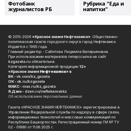
Фотобанк
Рубрика "Еда и
журналистов РБ
напитки"
© 2015-2026
«Красное знамя Нефтекамск»
. Общественно-
политическая газета городского округа город Нефтекамск.
Издаётся с 1965 года.
Главный редактор - Сабитова Людмила Валерьяновна.
При использовании материалов гиперссылка на сайт
kzgazeta.ru
обязательна.
Категория информационной продукции
12+
«Красное знамя
Нефтекамск
» в
ВК -
vk.com/kz_gazeta
ОК -
ok.ru/kzgazeta
MAKC -
max.ru/kz_gazeta
Я.Дзен -
dzen.ru/neftekamskkz
Об использовании персональных данных
Газета «КРАСНОЕ ЗНАМЯ НЕФТЕКАМСК» зарегистрирована в
Управлении Федеральной службы по надзору в сфере связи,
информационных технологий и массовых коммуникаций по
Республике Башкортостан. Регистрационный номер ПИ № ТУ
02 - 01880 от 11.06.2025 г.