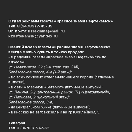
Отдел рекламы газеты «Красное знамя Нефтекамск»
Тел. 8 (34783) 7-45-35.
Эл. почта:
kzreklama@mail.ru
kzneftekamsk@yandex.ru
Свежий номер газеты «Красное знамя Нефтекамск»
всегда можно купить в точках продаж:
- в редакции газеты «Красное знамя Нефтекамск» по
адресам:
ул. Нефтяников, 22 (2-й этаж, каб. 214),
Берёзовское шоссе, 4-а (1-й этаж);
- во всех почтовых отделениях нашего города (пятничные
выпуски);
- в сети магазинов «Бегемот» (пятничные выпуски):
ул. Ленина, 26; центральный рынок, ТЦ «Центральный»,
ул. Парковая, 2 (цокольный этаж);
Берёзовское шоссе, 3-в;
- на центральном рынке (пятничные выпуски);
- в киосках на автовокзале и на пр.Юбилейном, 5.
Телефон
Тел. 8 (34783) 7-42-62.