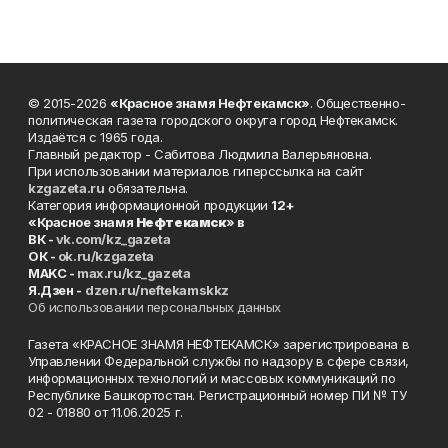
© 2015-2026
«Красное знамя Нефтекамск»
. Общественно-
политическая газета городского округа город Нефтекамск.
Издаётся с 1965 года.
Главный редактор - Сабитова Людмила Валерьяновна.
При использовании материалов гиперссылка на сайт
kzgazeta.ru
обязательна.
Категория информационной продукции
12+
«Красное знамя
Нефтекамск
» в
ВК -
vk.com/kz_gazeta
ОК -
ok.ru/kzgazeta
MAKC -
max.ru/kz_gazeta
Я.Дзен -
dzen.ru/neftekamskkz
Об использовании персональных данных
Газета «КРАСНОЕ ЗНАМЯ НЕФТЕКАМСК» зарегистрирована в
Управлении Федеральной службы по надзору в сфере связи,
информационных технологий и массовых коммуникаций по
Республике Башкортостан. Регистрационный номер ПИ № ТУ
02 - 01880 от 11.06.2025 г.