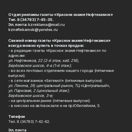
Отдел рекламы газеты «Красное знамя Нефтекамск»
Тел. 8 (34783) 7-45-35.
Эл. почта:
kzreklama@mail.ru
kzneftekamsk@yandex.ru
Свежий номер газеты «Красное знамя Нефтекамск»
всегда можно купить в точках продаж:
- в редакции газеты «Красное знамя Нефтекамск» по
адресам:
ул. Нефтяников, 22 (2-й этаж, каб. 214),
Берёзовское шоссе, 4-а (1-й этаж);
- во всех почтовых отделениях нашего города (пятничные
выпуски);
- в сети магазинов «Бегемот» (пятничные выпуски):
ул. Ленина, 26; центральный рынок, ТЦ «Центральный»,
ул. Парковая, 2 (цокольный этаж);
Берёзовское шоссе, 3-в;
- на центральном рынке (пятничные выпуски);
- в киосках на автовокзале и на пр.Юбилейном, 5.
Телефон
Тел. 8 (34783) 7-42-62.
Эл. почта