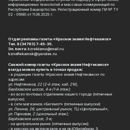
информационных технологий и массовых коммуникаций по
Республике Башкортостан. Регистрационный номер ПИ № ТУ
02 - 01880 от 11.06.2025 г.
Отдел рекламы газеты «Красное знамя Нефтекамск»
Тел. 8 (34783) 7-45-35.
Эл. почта:
kzreklama@mail.ru
kzneftekamsk@yandex.ru
Свежий номер газеты «Красное знамя Нефтекамск»
всегда можно купить в точках продаж:
- в редакции газеты «Красное знамя Нефтекамск» по
адресам:
ул. Нефтяников, 22 (2-й этаж, каб. 214),
Берёзовское шоссе, 4-а (1-й этаж);
- во всех почтовых отделениях нашего города (пятничные
выпуски);
- в сети магазинов «Бегемот» (пятничные выпуски):
ул. Ленина, 26; центральный рынок, ТЦ «Центральный»,
ул. Парковая, 2 (цокольный этаж);
Берёзовское шоссе, 3-в;
- на центральном рынке (пятничные выпуски);
- в киосках на автовокзале и на пр.Юбилейном, 5.