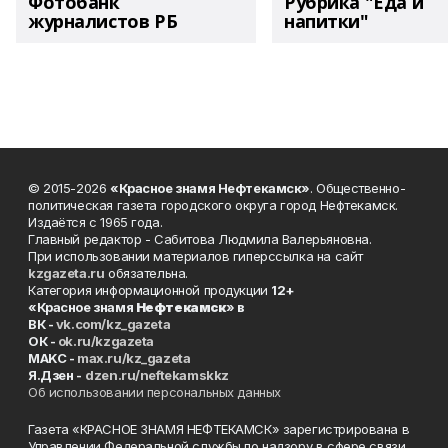
Фотобанк
Рубрика "Еда и
журналистов РБ
напитки"
© 2015-2026
«Красное знамя Нефтекамск»
. Общественно-
политическая газета городского округа город Нефтекамск.
Издаётся с 1965 года.
Главный редактор - Сабитова Людмила Валерьяновна.
При использовании материалов гиперссылка на сайт
kzgazeta.ru
обязательна.
Категория информационной продукции
12+
«Красное знамя
Нефтекамск
» в
ВК -
vk.com/kz_gazeta
ОК -
ok.ru/kzgazeta
MAKC -
max.ru/kz_gazeta
Я.Дзен -
dzen.ru/neftekamskkz
Об использовании персональных данных
Газета «КРАСНОЕ ЗНАМЯ НЕФТЕКАМСК» зарегистрирована в
Управлении Федеральной службы по надзору в сфере связи,