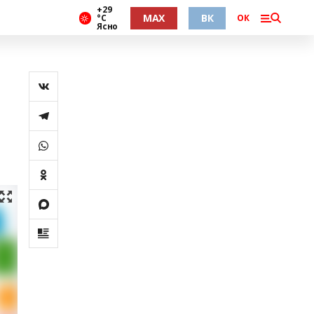
+29
MAX
ВК
°С
ОК
Ясно