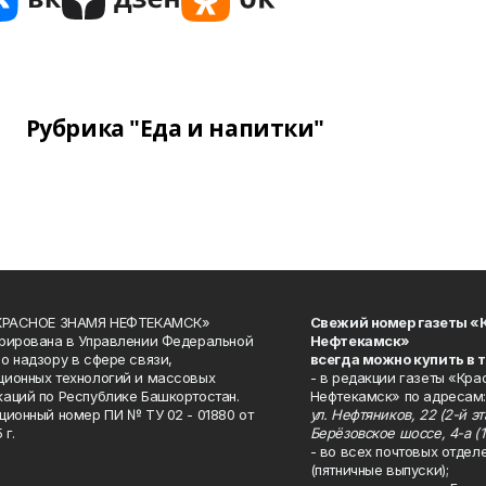
Рубрика "Еда и напитки"
«КРАСНОЕ ЗНАМЯ НЕФТЕКАМСК»
Свежий номер газеты «
рирована в Управлении Федеральной
Нефтекамск»
о надзору в сфере связи,
всегда можно купить в 
ионных технологий и массовых
- в редакции газеты «Кра
аций по Республике Башкортостан.
Нефтекамск» по адресам:
ционный номер ПИ № ТУ 02 - 01880 от
ул. Нефтяников, 22 (2-й эта
 г.
Берёзовское шоссе, 4-а (1
- во всех почтовых отдел
(пятничные выпуски);