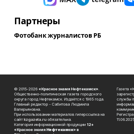
Партнеры
Фотобанк журналистов РБ
© 2015-2026
«Красное знамя Нефтекамск»
.
Газета 
Общественно-политическая газета городского
зарегист
округа город Нефтекамск. Издаётся с 1965 года.
службы п
Главный редактор - Сабитова Людмила
информац
Валерьяновна.
коммуник
При использовании материалов гиперссылка на
Регистра
сайт
kzgazeta.ru
обязательна.
11.06.2025
Категория информационной продукции
12+
«Красное знамя
Нефтекамск
» в