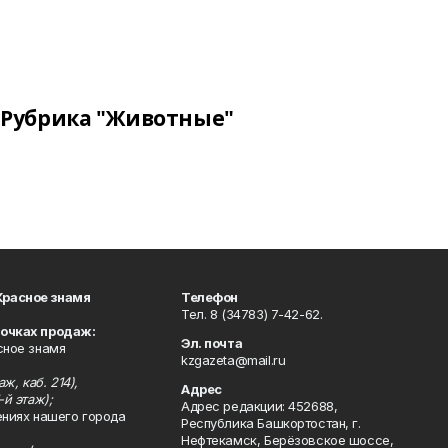
Рубрика "Животные"
Красное знамя
Телефон
Тел. 8 (34783) 7-42-62.
точках продаж:
Эл. почта
сное знамя
kzgazeta@mail.ru
ж, каб. 214),
Адрес
-й этаж);
Адрес редакции: 452688,
ениях нашего города
Республика Башкортостан, г.
Нефтекамск, Берёзовское шоссе,