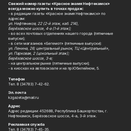
Свежий номер газеты «Красное знамя Нефтекамск»
всегда можно купить в точках продаж:
- в редакции газеты «Красное знамя Нефтекамск» по
адресам:
ул. Нефтяников, 22 (2-й этаж, каб. 214),
Берёзовское шоссе, 4-а (1-й этаж);
- во всех почтовых отделениях нашего города (пятничные
выпуски);
- в сети магазинов «Бегемот» (пятничные выпуски):
ул. Ленина, 26; центральный рынок, ТЦ «Центральный»,
ул. Парковая, 2 (цокольный этаж);
Берёзовское шоссе, 3-в;
- на центральном рынке (пятничные выпуски);
- в киосках на автовокзале и на пр.Юбилейном, 5.
Телефон
Тел. 8 (34783) 7-42-62.
Эл. почта
kzgazeta@mail.ru
Адрес
Адрес редакции: 452688, Республика Башкортостан, г.
Нефтекамск, Берёзовское шоссе, 4-а, 3-й этаж.
Рекламная служба
Тел. 8 (34783) 7-45-35.