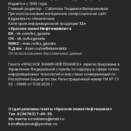
Издаётся с 1965 года.
Главный редактор - Сабитова Людмила Валерьяновна.
При использовании материалов гиперссылка на сайт
kzgazeta.ru
обязательна.
Категория информационной продукции
12+
«Красное знамя
Нефтекамск
» в
ВК -
vk.com/kz_gazeta
ОК -
ok.ru/kzgazeta
MAKC -
max.ru/kz_gazeta
Я.Дзен -
dzen.ru/neftekamskkz
Об использовании персональных данных
Газета «КРАСНОЕ ЗНАМЯ НЕФТЕКАМСК» зарегистрирована в
Управлении Федеральной службы по надзору в сфере связи,
информационных технологий и массовых коммуникаций по
Республике Башкортостан. Регистрационный номер ПИ № ТУ
02 - 01880 от 11.06.2025 г.
Отдел рекламы газеты «Красное знамя Нефтекамск»
Тел. 8 (34783) 7-45-35.
Эл. почта:
kzreklama@mail.ru
kzneftekamsk@yandex.ru