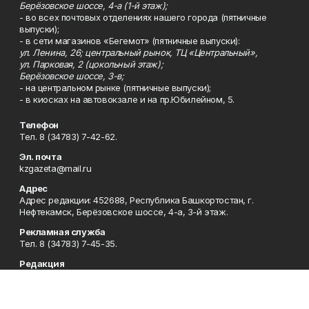
Берёзовское шоссе, 4-а (1-й этаж);
- во всех почтовых отделениях нашего города (пятничные
выпуски);
- в сети магазинов «Бегемот» (пятничные выпуски):
ул. Ленина, 26; центральный рынок, ТЦ «Центральный»,
ул. Парковая, 2 (цокольный этаж);
Берёзовское шоссе, 3-в;
- на центральном рынке (пятничные выпуски);
- в киосках на автовокзале и на пр.Юбилейном, 5.
Телефон
Тел. 8 (34783) 7-42-62.
Эл. почта
kzgazeta@mail.ru
Адрес
Адрес редакции: 452688, Республика Башкортостан, г.
Нефтекамск, Берёзовское шоссе, 4-а, 3-й этаж.
Рекламная служба
Тел. 8 (34783) 7-45-35.
Редакция
Тел. 8 (34783) 7-42-72, 7-42-92..
Приемная
Тел. 8 (34783) 7-42-82.