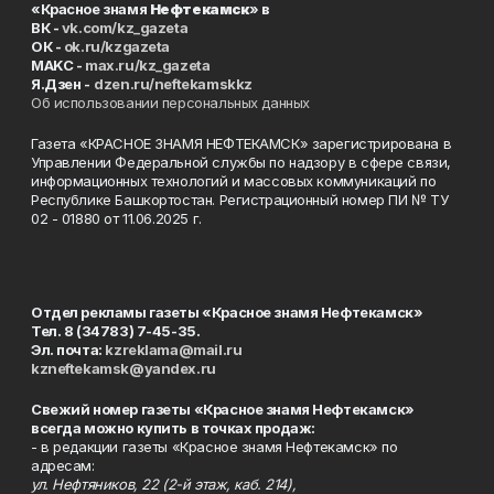
«Красное знамя
Нефтекамск
» в
ВК -
vk.com/kz_gazeta
ОК -
ok.ru/kzgazeta
MAKC -
max.ru/kz_gazeta
Я.Дзен -
dzen.ru/neftekamskkz
Об использовании персональных данных
Газета «КРАСНОЕ ЗНАМЯ НЕФТЕКАМСК» зарегистрирована в
Управлении Федеральной службы по надзору в сфере связи,
информационных технологий и массовых коммуникаций по
Республике Башкортостан. Регистрационный номер ПИ № ТУ
02 - 01880 от 11.06.2025 г.
Отдел рекламы газеты «Красное знамя Нефтекамск»
Тел. 8 (34783) 7-45-35.
Эл. почта:
kzreklama@mail.ru
kzneftekamsk@yandex.ru
Свежий номер газеты «Красное знамя Нефтекамск»
всегда можно купить в точках продаж:
- в редакции газеты «Красное знамя Нефтекамск» по
адресам:
ул. Нефтяников, 22 (2-й этаж, каб. 214),