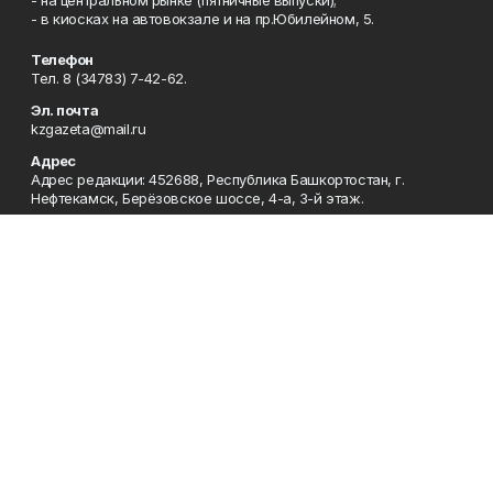
- в киосках на автовокзале и на пр.Юбилейном, 5.
Телефон
Тел. 8 (34783) 7-42-62.
Эл. почта
kzgazeta@mail.ru
Адрес
Адрес редакции: 452688, Республика Башкортостан, г.
Нефтекамск, Берёзовское шоссе, 4-а, 3-й этаж.
Рекламная служба
Тел. 8 (34783) 7-45-35.
Редакция
Тел. 8 (34783) 7-42-72, 7-42-92..
Приемная
Тел. 8 (34783) 7-42-82.
Сотрудничество
Тел. 8 (34783) 7-42-62.
Отдел кадров
Тел. 8 (34783) 7-42-92.