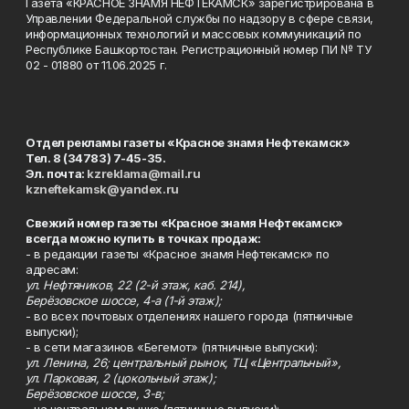
Газета «КРАСНОЕ ЗНАМЯ НЕФТЕКАМСК» зарегистрирована в
Управлении Федеральной службы по надзору в сфере связи,
информационных технологий и массовых коммуникаций по
Республике Башкортостан. Регистрационный номер ПИ № ТУ
02 - 01880 от 11.06.2025 г.
Отдел рекламы газеты «Красное знамя Нефтекамск»
Тел. 8 (34783) 7-45-35.
Эл. почта:
kzreklama@mail.ru
kzneftekamsk@yandex.ru
Свежий номер газеты «Красное знамя Нефтекамск»
всегда можно купить в точках продаж:
- в редакции газеты «Красное знамя Нефтекамск» по
адресам:
ул. Нефтяников, 22 (2-й этаж, каб. 214),
Берёзовское шоссе, 4-а (1-й этаж);
- во всех почтовых отделениях нашего города (пятничные
выпуски);
- в сети магазинов «Бегемот» (пятничные выпуски):
ул. Ленина, 26; центральный рынок, ТЦ «Центральный»,
ул. Парковая, 2 (цокольный этаж);
Берёзовское шоссе, 3-в;
- на центральном рынке (пятничные выпуски);