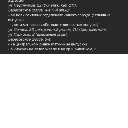
адресам:
ул. Нефтяников, 22 (2-й этаж, каб. 214),
Берёзовское шоссе, 4-а (1-й этаж);
- во всех почтовых отделениях нашего города (пятничные
выпуски);
- в сети магазинов «Бегемот» (пятничные выпуски):
ул. Ленина, 26; центральный рынок, ТЦ «Центральный»,
ул. Парковая, 2 (цокольный этаж);
Берёзовское шоссе, 3-в;
- на центральном рынке (пятничные выпуски);
- в киосках на автовокзале и на пр.Юбилейном, 5.
Телефон
Тел. 8 (34783) 7-42-62.
Эл. почта
kzgazeta@mail.ru
Адрес
Адрес редакции: 452688, Республика Башкортостан, г.
Нефтекамск, Берёзовское шоссе, 4-а, 3-й этаж.
Рекламная служба
Тел. 8 (34783) 7-45-35.
Редакция
Тел. 8 (34783) 7-42-72, 7-42-92..