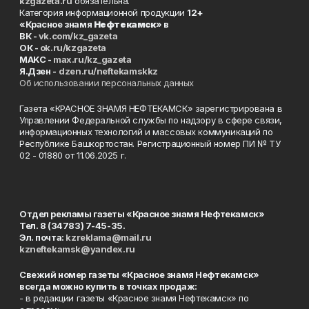
kzgazeta.ru
обязательна.
Категория информационной продукции
12+
«Красное знамя
Нефтекамск
» в
ВК -
vk.com/kz_gazeta
ОК -
ok.ru/kzgazeta
MAKC -
max.ru/kz_gazeta
Я.Дзен -
dzen.ru/neftekamskkz
Об использовании персональных данных
Газета «КРАСНОЕ ЗНАМЯ НЕФТЕКАМСК» зарегистрирована в
Управлении Федеральной службы по надзору в сфере связи,
информационных технологий и массовых коммуникаций по
Республике Башкортостан. Регистрационный номер ПИ № ТУ
02 - 01880 от 11.06.2025 г.
Отдел рекламы газеты «Красное знамя Нефтекамск»
Тел. 8 (34783) 7-45-35.
Эл. почта:
kzreklama@mail.ru
kzneftekamsk@yandex.ru
Свежий номер газеты «Красное знамя Нефтекамск»
всегда можно купить в точках продаж:
- в редакции газеты «Красное знамя Нефтекамск» по