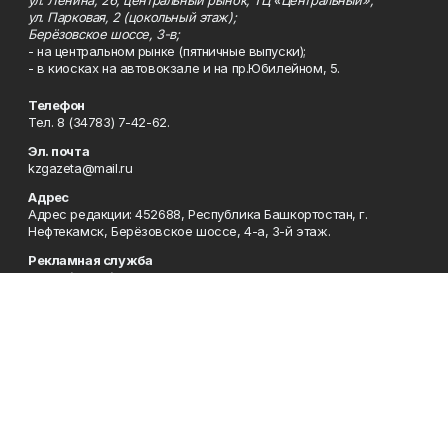
ул. Парковая, 2 (цокольный этаж);
Берёзовское шоссе, 3-в;
- на центральном рынке (пятничные выпуски);
- в киосках на автовокзале и на пр.Юбилейном, 5.
Телефон
Тел. 8 (34783) 7-42-62.
Эл. почта
kzgazeta@mail.ru
Адрес
Адрес редакции: 452688, Республика Башкортостан, г.
Нефтекамск, Берёзовское шоссе, 4-а, 3-й этаж.
Рекламная служба
Тел. 8 (34783) 7-45-35.
Редакция
Тел. 8 (34783) 7-42-72, 7-42-92..
Приемная
Тел. 8 (34783) 7-42-82.
Сотрудничество
Тел. 8 (34783) 7-42-62.
Отдел кадров