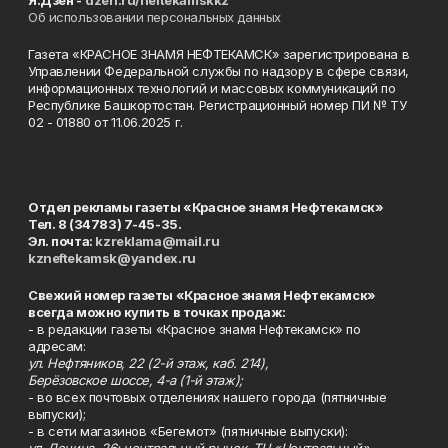
Об использовании персональных данных
Газета «КРАСНОЕ ЗНАМЯ НЕФТЕКАМСК» зарегистрирована в
Управлении Федеральной службы по надзору в сфере связи,
информационных технологий и массовых коммуникаций по
Республике Башкортостан. Регистрационный номер ПИ № ТУ
02 - 01880 от 11.06.2025 г.
Отдел рекламы газеты «Красное знамя Нефтекамск»
Тел. 8 (34783) 7-45-35.
Эл. почта:
kzreklama@mail.ru
kzneftekamsk@yandex.ru
Свежий номер газеты «Красное знамя Нефтекамск»
всегда можно купить в точках продаж:
- в редакции газеты «Красное знамя Нефтекамск» по
адресам:
ул. Нефтяников, 22 (2-й этаж, каб. 214),
Берёзовское шоссе, 4-а (1-й этаж);
- во всех почтовых отделениях нашего города (пятничные
выпуски);
- в сети магазинов «Бегемот» (пятничные выпуски):
ул. Ленина, 26; центральный рынок, ТЦ «Центральный»,