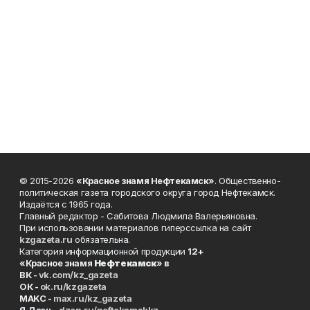
© 2015-2026
«Красное знамя Нефтекамск»
. Общественно-
политическая газета городского округа город Нефтекамск.
Издаётся с 1965 года.
Главный редактор - Сабитова Людмила Валерьяновна.
При использовании материалов гиперссылка на сайт
kzgazeta.ru
обязательна.
Категория информационной продукции
12+
«Красное знамя
Нефтекамск
» в
ВК -
vk.com/kz_gazeta
ОК -
ok.ru/kzgazeta
MAKC -
max.ru/kz_gazeta
Я.Дзен -
dzen.ru/neftekamskkz