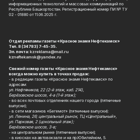
информационных технологий и массовых коммуникаций по
Республике Башкортостан. Регистрационный номер ПИ № ТУ
02 - 01880 от 11.06.2025 г.
Отдел рекламы газеты «Красное знамя Нефтекамск»
Тел. 8 (34783) 7-45-35.
Эл. почта:
kzreklama@mail.ru
kzneftekamsk@yandex.ru
Свежий номер газеты «Красное знамя Нефтекамск»
всегда можно купить в точках продаж:
- в редакции газеты «Красное знамя Нефтекамск» по
адресам:
ул. Нефтяников, 22 (2-й этаж, каб. 214),
Берёзовское шоссе, 4-а (1-й этаж);
- во всех почтовых отделениях нашего города (пятничные
выпуски);
- в сети магазинов «Бегемот» (пятничные выпуски):
ул. Ленина, 26; центральный рынок, ТЦ «Центральный»,
ул. Парковая, 2 (цокольный этаж);
Берёзовское шоссе, 3-в;
- на центральном рынке (пятничные выпуски);
- в киосках на автовокзале и на пр.Юбилейном, 5.