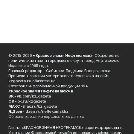
© 2015-2026
«Красное знамя Нефтекамск»
. Общественно-
политическая газета городского округа город Нефтекамск.
Издаётся с 1965 года.
Главный редактор - Сабитова Людмила Валерьяновна.
При использовании материалов гиперссылка на сайт
kzgazeta.ru
обязательна.
Категория информационной продукции
12+
«Красное знамя
Нефтекамск
» в
ВК -
vk.com/kz_gazeta
ОК -
ok.ru/kzgazeta
MAKC -
max.ru/kz_gazeta
Я.Дзен -
dzen.ru/neftekamskkz
Об использовании персональных данных
Газета «КРАСНОЕ ЗНАМЯ НЕФТЕКАМСК» зарегистрирована в
Управлении Федеральной службы по надзору в сфере связи,