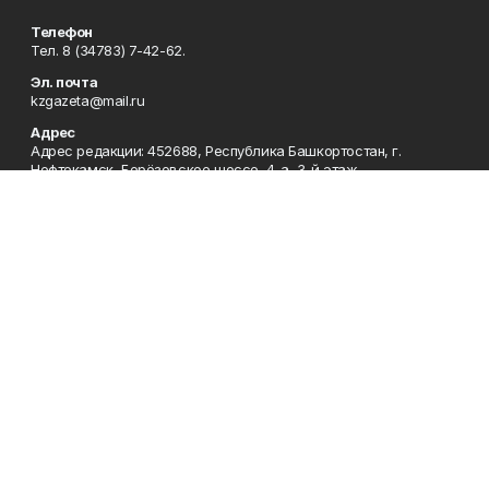
Телефон
Тел. 8 (34783) 7-42-62.
Эл. почта
kzgazeta@mail.ru
Адрес
Адрес редакции: 452688, Республика Башкортостан, г.
Нефтекамск, Берёзовское шоссе, 4-а, 3-й этаж.
Рекламная служба
Тел. 8 (34783) 7-45-35.
Редакция
Тел. 8 (34783) 7-42-72, 7-42-92..
Приемная
Тел. 8 (34783) 7-42-82.
Сотрудничество
Тел. 8 (34783) 7-42-62.
Отдел кадров
Тел. 8 (34783) 7-42-92.