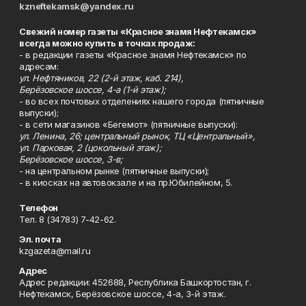
kzneftekamsk@yandex.ru
Свежий номер газеты «Красное знамя Нефтекамск»
всегда можно купить в точках продаж:
- в редакции газеты «Красное знамя Нефтекамск» по
адресам:
ул. Нефтяников, 22 (2-й этаж, каб. 214),
Берёзовское шоссе, 4-а (1-й этаж);
- во всех почтовых отделениях нашего города (пятничные
выпуски);
- в сети магазинов «Бегемот» (пятничные выпуски):
ул. Ленина, 26; центральный рынок, ТЦ «Центральный»,
ул. Парковая, 2 (цокольный этаж);
Берёзовское шоссе, 3-в;
- на центральном рынке (пятничные выпуски);
- в киосках на автовокзале и на пр.Юбилейном, 5.
Телефон
Тел. 8 (34783) 7-42-62.
Эл. почта
kzgazeta@mail.ru
Адрес
Адрес редакции: 452688, Республика Башкортостан, г.
Нефтекамск, Берёзовское шоссе, 4-а, 3-й этаж.