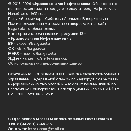
© 2015-2026
«Красное знамя Нефтекамск»
. Общественно-
политическая газета городского округа город Нефтекамск.
Издаётся с 1965 года.
Главный редактор - Сабитова Людмила Валерьяновна.
При использовании материалов гиперссылка на сайт
kzgazeta.ru
обязательна.
Категория информационной продукции
12+
«Красное знамя
Нефтекамск
» в
ВК -
vk.com/kz_gazeta
ОК -
ok.ru/kzgazeta
MAKC -
max.ru/kz_gazeta
Я.Дзен -
dzen.ru/neftekamskkz
Об использовании персональных данных
Газета «КРАСНОЕ ЗНАМЯ НЕФТЕКАМСК» зарегистрирована в
Управлении Федеральной службы по надзору в сфере связи,
информационных технологий и массовых коммуникаций по
Республике Башкортостан. Регистрационный номер ПИ № ТУ
02 - 01880 от 11.06.2025 г.
Отдел рекламы газеты «Красное знамя Нефтекамск»
Тел. 8 (34783) 7-45-35.
Эл. почта:
kzreklama@mail.ru