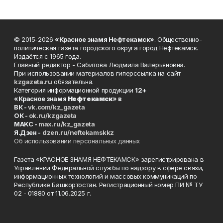
© 2015-2026
«Красное знамя Нефтекамск»
. Общественно-
политическая газета городского округа город Нефтекамск.
Издаётся с 1965 года.
Главный редактор - Сабитова Людмила Валерьяновна.
При использовании материалов гиперссылка на сайт
kzgazeta.ru
обязательна.
Категория информационной продукции
12+
«Красное знамя
Нефтекамск
» в
ВК -
vk.com/kz_gazeta
ОК -
ok.ru/kzgazeta
MAKC -
max.ru/kz_gazeta
Я.Дзен -
dzen.ru/neftekamskkz
Об использовании персональных данных
Газета «КРАСНОЕ ЗНАМЯ НЕФТЕКАМСК» зарегистрирована в
Управлении Федеральной службы по надзору в сфере связи,
информационных технологий и массовых коммуникаций по
Республике Башкортостан. Регистрационный номер ПИ № ТУ
02 - 01880 от 11.06.2025 г.