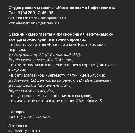
Отдел рекламы газеты «Красное знамя Нефтекамск»
Тел. 8 (34783) 7-45-35.
Эл. почта:
kzreklama@mail.ru
kzneftekamsk@yandex.ru
Свежий номер газеты «Красное знамя Нефтекамск»
всегда можно купить в точках продаж:
- в редакции газеты «Красное знамя Нефтекамск» по
адресам:
ул. Нефтяников, 22 (2-й этаж, каб. 214),
Берёзовское шоссе, 4-а (1-й этаж);
- во всех почтовых отделениях нашего города (пятничные
выпуски);
- в сети магазинов «Бегемот» (пятничные выпуски):
ул. Ленина, 26; центральный рынок, ТЦ «Центральный»,
ул. Парковая, 2 (цокольный этаж);
Берёзовское шоссе, 3-в;
- на центральном рынке (пятничные выпуски);
- в киосках на автовокзале и на пр.Юбилейном, 5.
Телефон
Тел. 8 (34783) 7-42-62.
Эл. почта
kzgazeta@mail.ru