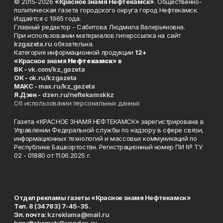
© 2015-2026
«Красное знамя Нефтекамск»
. Общественно-
политическая газета городского округа город Нефтекамск.
Издаётся с 1965 года.
Главный редактор - Сабитова Людмила Валерьяновна.
При использовании материалов гиперссылка на сайт
kzgazeta.ru
обязательна.
Категория информационной продукции
12+
«Красное знамя
Нефтекамск
» в
ВК -
vk.com/kz_gazeta
ОК -
ok.ru/kzgazeta
MAKC -
max.ru/kz_gazeta
Я.Дзен -
dzen.ru/neftekamskkz
Об использовании персональных данных
Газета «КРАСНОЕ ЗНАМЯ НЕФТЕКАМСК» зарегистрирована в
Управлении Федеральной службы по надзору в сфере связи,
информационных технологий и массовых коммуникаций по
Республике Башкортостан. Регистрационный номер ПИ № ТУ
02 - 01880 от 11.06.2025 г.
Отдел рекламы газеты «Красное знамя Нефтекамск»
Тел. 8 (34783) 7-45-35.
Эл. почта:
kzreklama@mail.ru