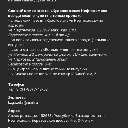
kzneftekamsk@yandex.ru
Свежий номер газеты «Красное знамя Нефтекамск»
всегда можно купить в точках продаж:
- в редакции газеты «Красное знамя Нефтекамск» по
адресам:
ул. Нефтяников, 22 (2-й этаж, каб. 214),
Берёзовское шоссе, 4-а (1-й этаж);
- во всех почтовых отделениях нашего города (пятничные
выпуски);
- в сети магазинов «Бегемот» (пятничные выпуски):
ул. Ленина, 26; центральный рынок, ТЦ «Центральный»,
ул. Парковая, 2 (цокольный этаж);
Берёзовское шоссе, 3-в;
- на центральном рынке (пятничные выпуски);
- в киосках на автовокзале и на пр.Юбилейном, 5.
Телефон
Тел. 8 (34783) 7-42-62.
Эл. почта
kzgazeta@mail.ru
Адрес
Адрес редакции: 452688, Республика Башкортостан, г.
Нефтекамск, Берёзовское шоссе, 4-а, 3-й этаж.