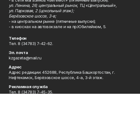
- в сети магазинов «Бегемот» (пятничные выпуски):
ул. Ленина, 26; центральный рынок, ТЦ «Центральный»,
ул. Парковая, 2 (цокольный этаж);
Берёзовское шоссе, 3-в;
- на центральном рынке (пятничные выпуски);
- в киосках на автовокзале и на пр.Юбилейном, 5.
Телефон
Тел. 8 (34783) 7-42-62.
Эл. почта
kzgazeta@mail.ru
Адрес
Адрес редакции: 452688, Республика Башкортостан, г.
Нефтекамск, Берёзовское шоссе, 4-а, 3-й этаж.
Рекламная служба
Тел. 8 (34783) 7-45-35.
Редакция
Тел. 8 (34783) 7-42-72, 7-42-92..
Приемная
Тел. 8 (34783) 7-42-82.
Сотрудничество
Тел. 8 (34783) 7-42-62.