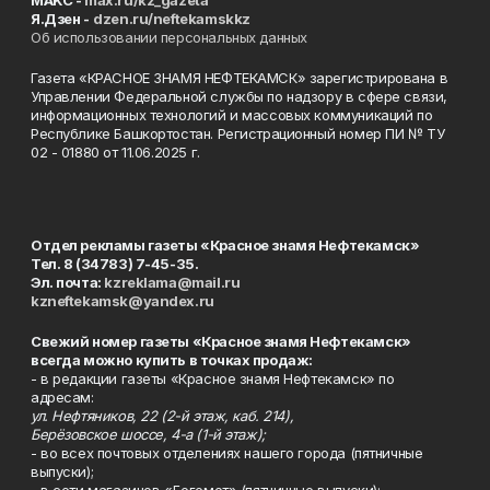
MAKC -
max.ru/kz_gazeta
Я.Дзен -
dzen.ru/neftekamskkz
Об использовании персональных данных
Газета «КРАСНОЕ ЗНАМЯ НЕФТЕКАМСК» зарегистрирована в
Управлении Федеральной службы по надзору в сфере связи,
информационных технологий и массовых коммуникаций по
Республике Башкортостан. Регистрационный номер ПИ № ТУ
02 - 01880 от 11.06.2025 г.
Отдел рекламы газеты «Красное знамя Нефтекамск»
Тел. 8 (34783) 7-45-35.
Эл. почта:
kzreklama@mail.ru
kzneftekamsk@yandex.ru
Свежий номер газеты «Красное знамя Нефтекамск»
всегда можно купить в точках продаж:
- в редакции газеты «Красное знамя Нефтекамск» по
адресам:
ул. Нефтяников, 22 (2-й этаж, каб. 214),
Берёзовское шоссе, 4-а (1-й этаж);
- во всех почтовых отделениях нашего города (пятничные
выпуски);