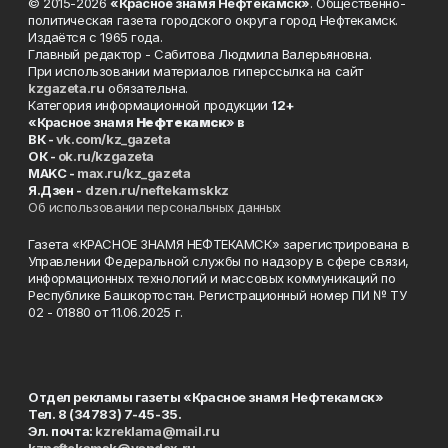
© 2015-2026
«Красное знамя Нефтекамск»
. Общественно-
политическая газета городского округа город Нефтекамск.
Издаётся с 1965 года.
Главный редактор - Сабитова Людмила Валерьяновна.
При использовании материалов гиперссылка на сайт
kzgazeta.ru
обязательна.
Категория информационной продукции
12+
«Красное знамя
Нефтекамск
» в
ВК -
vk.com/kz_gazeta
ОК -
ok.ru/kzgazeta
MAKC -
max.ru/kz_gazeta
Я.Дзен -
dzen.ru/neftekamskkz
Об использовании персональных данных
Газета «КРАСНОЕ ЗНАМЯ НЕФТЕКАМСК» зарегистрирована в
Управлении Федеральной службы по надзору в сфере связи,
информационных технологий и массовых коммуникаций по
Республике Башкортостан. Регистрационный номер ПИ № ТУ
02 - 01880 от 11.06.2025 г.
Отдел рекламы газеты «Красное знамя Нефтекамск»
Тел. 8 (34783) 7-45-35.
Эл. почта:
kzreklama@mail.ru