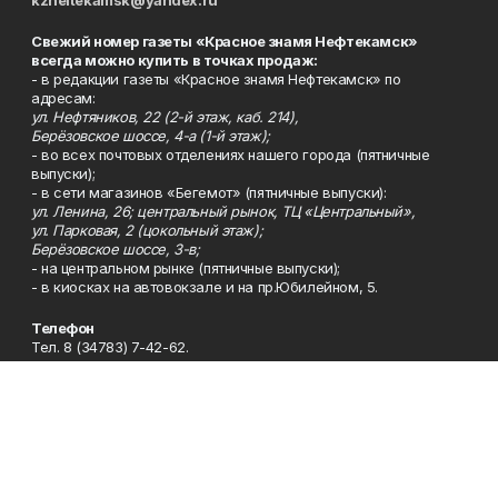
kzneftekamsk@yandex.ru
Свежий номер газеты «Красное знамя Нефтекамск»
всегда можно купить в точках продаж:
- в редакции газеты «Красное знамя Нефтекамск» по
адресам:
ул. Нефтяников, 22 (2-й этаж, каб. 214),
Берёзовское шоссе, 4-а (1-й этаж);
- во всех почтовых отделениях нашего города (пятничные
выпуски);
- в сети магазинов «Бегемот» (пятничные выпуски):
ул. Ленина, 26; центральный рынок, ТЦ «Центральный»,
ул. Парковая, 2 (цокольный этаж);
Берёзовское шоссе, 3-в;
- на центральном рынке (пятничные выпуски);
- в киосках на автовокзале и на пр.Юбилейном, 5.
Телефон
Тел. 8 (34783) 7-42-62.
Эл. почта
kzgazeta@mail.ru
Адрес
Адрес редакции: 452688, Республика Башкортостан, г.
Нефтекамск, Берёзовское шоссе, 4-а, 3-й этаж.