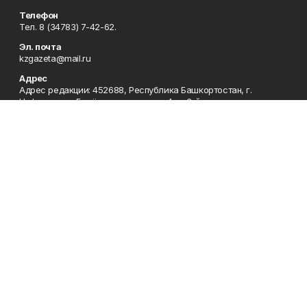
Телефон
Тел. 8 (34783) 7-42-62.
Эл. почта
kzgazeta@mail.ru
Адрес
Адрес редакции: 452688, Республика Башкортостан, г.
Нефтекамск, Берёзовское шоссе, 4-а, 3-й этаж.
Рекламная служба
Тел. 8 (34783) 7-45-35.
Редакция
Тел. 8 (34783) 7-42-72, 7-42-92..
Приемная
Тел. 8 (34783) 7-42-82.
Сотрудничество
Тел. 8 (34783) 7-42-62.
Отдел кадров
Тел. 8 (34783) 7-42-92.