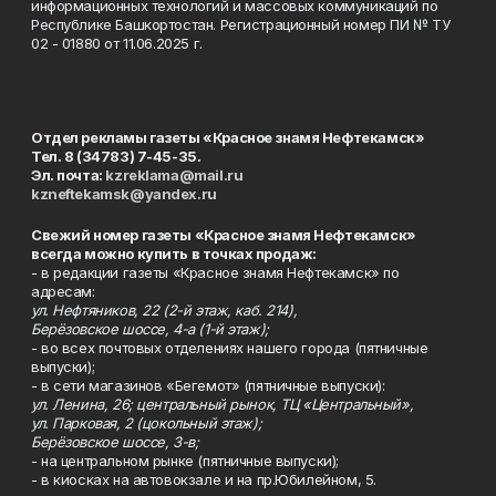
информационных технологий и массовых коммуникаций по
Республике Башкортостан. Регистрационный номер ПИ № ТУ
02 - 01880 от 11.06.2025 г.
Отдел рекламы газеты «Красное знамя Нефтекамск»
Тел. 8 (34783) 7-45-35.
Эл. почта:
kzreklama@mail.ru
kzneftekamsk@yandex.ru
Свежий номер газеты «Красное знамя Нефтекамск»
всегда можно купить в точках продаж:
- в редакции газеты «Красное знамя Нефтекамск» по
адресам:
ул. Нефтяников, 22 (2-й этаж, каб. 214),
Берёзовское шоссе, 4-а (1-й этаж);
- во всех почтовых отделениях нашего города (пятничные
выпуски);
- в сети магазинов «Бегемот» (пятничные выпуски):
ул. Ленина, 26; центральный рынок, ТЦ «Центральный»,
ул. Парковая, 2 (цокольный этаж);
Берёзовское шоссе, 3-в;
- на центральном рынке (пятничные выпуски);
- в киосках на автовокзале и на пр.Юбилейном, 5.