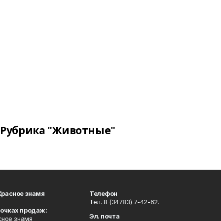
Рубрика "Животные"
Красное знамя
Телефон
Тел. 8 (34783) 7-42-62.
точках продаж:
Эл. почта
сное знамя