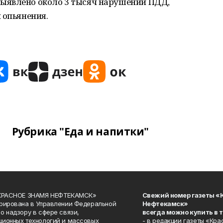
ыявлено около 3 тысяч нарушений ПДД,
 опьянения.
Рубрика "Еда и напитки"
«КРАСНОЕ ЗНАМЯ НЕФТЕКАМСК»
Свежий номер газеты «
рирована в Управлении Федеральной
Нефтекамск»
о надзору в сфере связи,
всегда можно купить в 
ионных технологий и массовых
- в редакции газеты «Кра