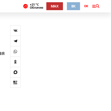
+21 °С
MAX
ВК
ОК
Облачно
ая