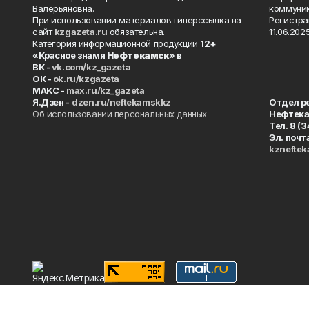
Валерьяновна.
коммуник
При использовании материалов гиперссылка на
Регистра
сайт
kzgazeta.ru
обязательна.
11.06.2025
Категория информационной продукции
12+
«Красное знамя
Нефтекамск
» в
ВК -
vk.com/kz_gazeta
ОК -
ok.ru/kzgazeta
MAKC -
max.ru/kz_gazeta
Я.Дзен -
dzen.ru/neftekamskkz
Отдел р
Об использовании персональных данных
Нефтек
Тел. 8 (
Эл. почт
kznefte