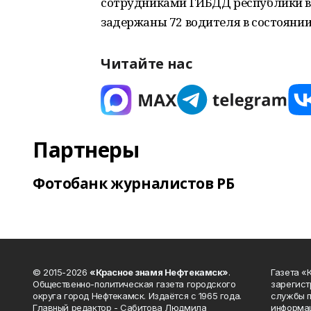
сотрудниками ГИБДД республики в
задержаны 72 водителя в состоянии
Читайте нас
Партнеры
Фотобанк журналистов РБ
© 2015-2026
«Красное знамя Нефтекамск»
.
Газета 
Общественно-политическая газета городского
зарегист
округа город Нефтекамск. Издаётся с 1965 года.
службы п
Главный редактор - Сабитова Людмила
информац