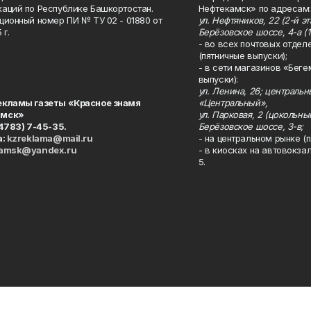
аций по Республике Башкортостан.
Нефтекамск» по адресам:
ционный номер ПИ № ТУ 02 - 01880 от
ул. Нефтяников, 22 (2-й эта
 г.
Берёзовское шоссе, 4-а (1
- во всех почтовых отдел
(пятничные выпуски);
- в сети магазинов «Беге
выпуски):
ул. Ленина, 26; централь
екламы газеты «Красное знамя
«Центральный»,
амск»
ул. Парковая, 2 (цокольны
34783) 7-45-35.
Берёзовское шоссе, 3-в;
а:
kzreklama@mail.ru
- на центральном рынке (п
kamsk@yandex.ru
- в киосках на автовокза
5.