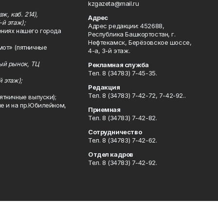
kzgazeta@mail.ru
ж, каб. 214),
Адрес
-й этаж);
Адрес редакции: 452688,
ениях нашего города
Республика Башкортостан, г.
Нефтекамск, Берёзовское шоссе,
мот» (пятничные
4-а, 3-й этаж.
ный рынок, ТЦ
Рекламная служба
Тел. 8 (34783) 7-45-35.
й этаж);
Редакция
Тел. 8 (34783) 7-42-72, 7-42-92..
ятничные выпуски);
ле и на пр.Юбилейном,
Приемная
Тел. 8 (34783) 7-42-82.
Сотрудничество
Тел. 8 (34783) 7-42-62.
Отдел кадров
Тел. 8 (34783) 7-42-92.