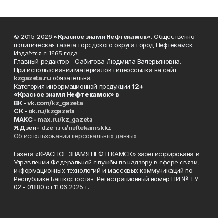
© 2015-2026
«Красное знамя Нефтекамск»
. Общественно-
политическая газета городского округа город Нефтекамск.
Издаётся с 1965 года.
Главный редактор - Сабитова Людмила Валерьяновна.
При использовании материалов гиперссылка на сайт
kzgazeta.ru
обязательна.
Категория информационной продукции
12+
«Красное знамя
Нефтекамск
» в
ВК -
vk.com/kz_gazeta
ОК -
ok.ru/kzgazeta
MAKC -
max.ru/kz_gazeta
Я.Дзен -
dzen.ru/neftekamskkz
Об использовании персональных данных
Газета «КРАСНОЕ ЗНАМЯ НЕФТЕКАМСК» зарегистрирована в
Управлении Федеральной службы по надзору в сфере связи,
информационных технологий и массовых коммуникаций по
Республике Башкортостан. Регистрационный номер ПИ № ТУ
02 - 01880 от 11.06.2025 г.