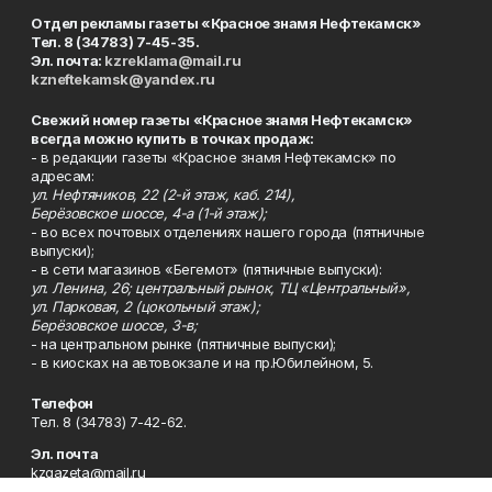
Отдел рекламы газеты «Красное знамя Нефтекамск»
Тел. 8 (34783) 7-45-35.
Эл. почта:
kzreklama@mail.ru
kzneftekamsk@yandex.ru
Свежий номер газеты «Красное знамя Нефтекамск»
всегда можно купить в точках продаж:
- в редакции газеты «Красное знамя Нефтекамск» по
адресам:
ул. Нефтяников, 22 (2-й этаж, каб. 214),
Берёзовское шоссе, 4-а (1-й этаж);
- во всех почтовых отделениях нашего города (пятничные
выпуски);
- в сети магазинов «Бегемот» (пятничные выпуски):
ул. Ленина, 26; центральный рынок, ТЦ «Центральный»,
ул. Парковая, 2 (цокольный этаж);
Берёзовское шоссе, 3-в;
- на центральном рынке (пятничные выпуски);
- в киосках на автовокзале и на пр.Юбилейном, 5.
Телефон
Тел. 8 (34783) 7-42-62.
Эл. почта
kzgazeta@mail.ru