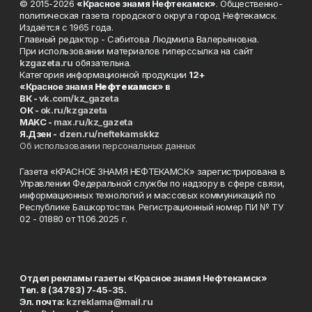
© 2015-2026
«Красное знамя Нефтекамск»
. Общественно-
политическая газета городского округа город Нефтекамск.
Издаётся с 1965 года.
Главный редактор - Сабитова Людмила Валерьяновна.
При использовании материалов гиперссылка на сайт
kzgazeta.ru
обязательна.
Категория информационной продукции
12+
«Красное знамя
Нефтекамск
» в
ВК -
vk.com/kz_gazeta
ОК -
ok.ru/kzgazeta
MAKC -
max.ru/kz_gazeta
Я.Дзен -
dzen.ru/neftekamskkz
Об использовании персональных данных
Газета «КРАСНОЕ ЗНАМЯ НЕФТЕКАМСК» зарегистрирована в
Управлении Федеральной службы по надзору в сфере связи,
информационных технологий и массовых коммуникаций по
Республике Башкортостан. Регистрационный номер ПИ № ТУ
02 - 01880 от 11.06.2025 г.
Отдел рекламы газеты «Красное знамя Нефтекамск»
Тел. 8 (34783) 7-45-35.
Эл. почта:
kzreklama@mail.ru