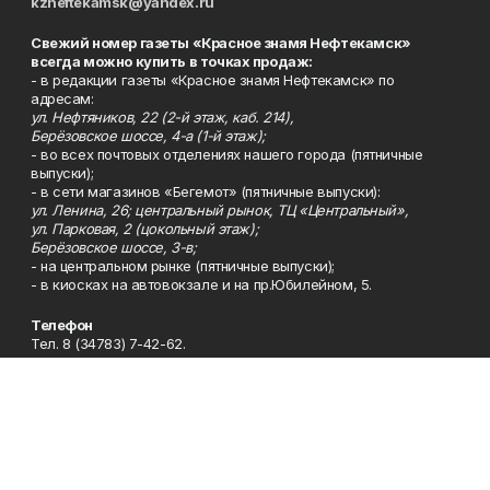
kzneftekamsk@yandex.ru
Свежий номер газеты «Красное знамя Нефтекамск»
всегда можно купить в точках продаж:
- в редакции газеты «Красное знамя Нефтекамск» по
адресам:
ул. Нефтяников, 22 (2-й этаж, каб. 214),
Берёзовское шоссе, 4-а (1-й этаж);
- во всех почтовых отделениях нашего города (пятничные
выпуски);
- в сети магазинов «Бегемот» (пятничные выпуски):
ул. Ленина, 26; центральный рынок, ТЦ «Центральный»,
ул. Парковая, 2 (цокольный этаж);
Берёзовское шоссе, 3-в;
- на центральном рынке (пятничные выпуски);
- в киосках на автовокзале и на пр.Юбилейном, 5.
Телефон
Тел. 8 (34783) 7-42-62.
Эл. почта
kzgazeta@mail.ru
Адрес
Адрес редакции: 452688, Республика Башкортостан, г.
Нефтекамск, Берёзовское шоссе, 4-а, 3-й этаж.