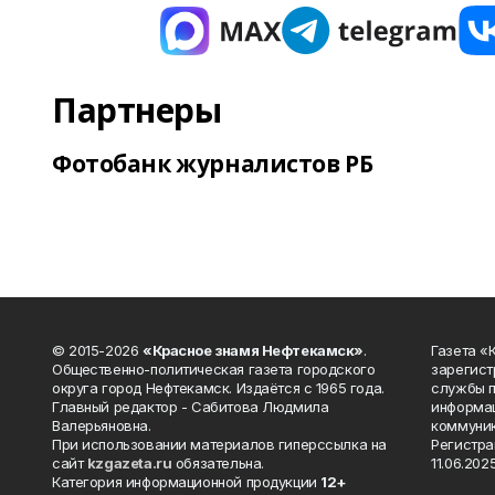
Партнеры
Фотобанк журналистов РБ
© 2015-2026
«Красное знамя Нефтекамск»
.
Газета 
Общественно-политическая газета городского
зарегист
округа город Нефтекамск. Издаётся с 1965 года.
службы п
Главный редактор - Сабитова Людмила
информац
Валерьяновна.
коммуник
При использовании материалов гиперссылка на
Регистра
сайт
kzgazeta.ru
обязательна.
11.06.2025
Категория информационной продукции
12+