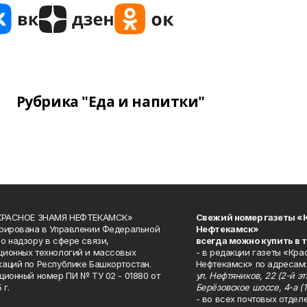
Рубрика "Еда и напитки"
«КРАСНОЕ ЗНАМЯ НЕФТЕКАМСК»
Свежий номер газеты «
рирована в Управлении Федеральной
Нефтекамск»
о надзору в сфере связи,
всегда можно купить в 
ионных технологий и массовых
- в редакции газеты «Кра
аций по Республике Башкортостан.
Нефтекамск» по адресам:
ционный номер ПИ № ТУ 02 - 01880 от
ул. Нефтяников, 22 (2-й эта
 г.
Берёзовское шоссе, 4-а (1
- во всех почтовых отдел