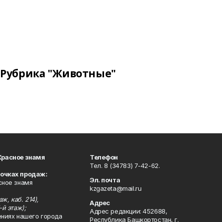
Рубрика "Животные"
Красное знамя
Телефон
Тел. 8 (34783) 7-42-62.
точках продаж:
Эл. почта
сное знамя
kzgazeta@mail.ru
ж, каб. 214),
Адрес
-й этаж);
Адрес редакции: 452688,
ениях нашего города
Республика Башкортостан, г.