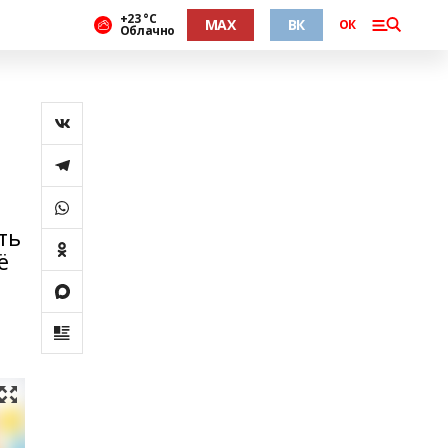
+23 °С
MAX
ВК
ОК
Облачно
ть
ё