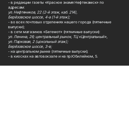
- в редакции газеты «Красное знамя Нефтекамск» по
адресам:
ул. Нефтяников, 22 (2-й этаж, каб. 214),
Берёзовское шоссе, 4-а (1-й этаж);
- во всех почтовых отделениях нашего города (пятничные
выпуски);
- в сети магазинов «Бегемот» (пятничные выпуски):
ул. Ленина, 26; центральный рынок, ТЦ «Центральный»,
ул. Парковая, 2 (цокольный этаж);
Берёзовское шоссе, 3-в;
- на центральном рынке (пятничные выпуски);
- в киосках на автовокзале и на пр.Юбилейном, 5.
Телефон
Тел. 8 (34783) 7-42-62.
Эл. почта
kzgazeta@mail.ru
Адрес
Адрес редакции: 452688, Республика Башкортостан, г.
Нефтекамск, Берёзовское шоссе, 4-а, 3-й этаж.
Рекламная служба
Тел. 8 (34783) 7-45-35.
Редакция