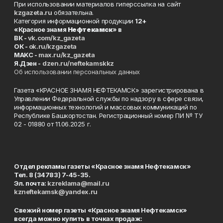
При использовании материалов гиперссылка на сайт
kzgazeta.ru
обязательна.
Категория информационной продукции
12+
«Красное знамя
Нефтекамск
» в
ВК -
vk.com/kz_gazeta
ОК -
ok.ru/kzgazeta
MAKC -
max.ru/kz_gazeta
Я.Дзен -
dzen.ru/neftekamskkz
Об использовании персональных данных
Газета «КРАСНОЕ ЗНАМЯ НЕФТЕКАМСК» зарегистрирована в
Управлении Федеральной службы по надзору в сфере связи,
информационных технологий и массовых коммуникаций по
Республике Башкортостан. Регистрационный номер ПИ № ТУ
02 - 01880 от 11.06.2025 г.
Отдел рекламы газеты «Красное знамя Нефтекамск»
Тел. 8 (34783) 7-45-35.
Эл. почта:
kzreklama@mail.ru
kzneftekamsk@yandex.ru
Свежий номер газеты «Красное знамя Нефтекамск»
всегда можно купить в точках продаж: