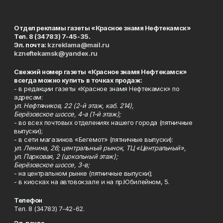
Отдел рекламы газеты «Красное знамя Нефтекамск»
Тел. 8 (34783) 7-45-35.
Эл. почта:
kzreklama@mail.ru
kzneftekamsk@yandex.ru
Свежий номер газеты «Красное знамя Нефтекамск»
всегда можно купить в точках продаж:
- в редакции газеты «Красное знамя Нефтекамск» по
адресам:
ул. Нефтяников, 22 (2-й этаж, каб. 214),
Берёзовское шоссе, 4-а (1-й этаж);
- во всех почтовых отделениях нашего города (пятничные
выпуски);
- в сети магазинов «Бегемот» (пятничные выпуски):
ул. Ленина, 26; центральный рынок, ТЦ «Центральный»,
ул. Парковая, 2 (цокольный этаж);
Берёзовское шоссе, 3-в;
- на центральном рынке (пятничные выпуски);
- в киосках на автовокзале и на пр.Юбилейном, 5.
Телефон
Тел. 8 (34783) 7-42-62.
Эл. почта