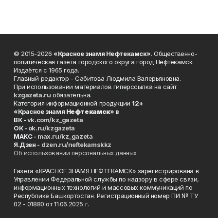
© 2015-2026
«Красное знамя Нефтекамск»
. Общественно-
политическая газета городского округа город Нефтекамск.
Издаётся с 1965 года.
Главный редактор - Сабитова Людмила Валерьяновна.
При использовании материалов гиперссылка на сайт
kzgazeta.ru
обязательна.
Категория информационной продукции
12+
«Красное знамя
Нефтекамск
» в
ВК -
vk.com/kz_gazeta
ОК -
ok.ru/kzgazeta
MAKC -
max.ru/kz_gazeta
Я.Дзен -
dzen.ru/neftekamskkz
Об использовании персональных данных
Газета «КРАСНОЕ ЗНАМЯ НЕФТЕКАМСК» зарегистрирована в
Управлении Федеральной службы по надзору в сфере связи,
информационных технологий и массовых коммуникаций по
Республике Башкортостан. Регистрационный номер ПИ № ТУ
02 - 01880 от 11.06.2025 г.