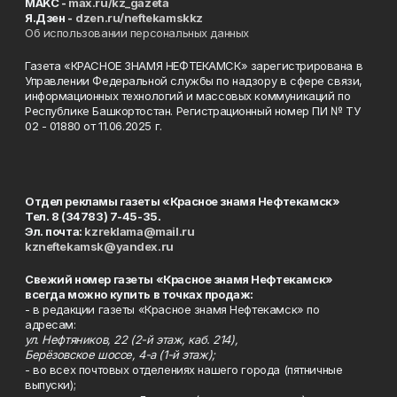
MAKC -
max.ru/kz_gazeta
Я.Дзен -
dzen.ru/neftekamskkz
Об использовании персональных данных
Газета «КРАСНОЕ ЗНАМЯ НЕФТЕКАМСК» зарегистрирована в
Управлении Федеральной службы по надзору в сфере связи,
информационных технологий и массовых коммуникаций по
Республике Башкортостан. Регистрационный номер ПИ № ТУ
02 - 01880 от 11.06.2025 г.
Отдел рекламы газеты «Красное знамя Нефтекамск»
Тел. 8 (34783) 7-45-35.
Эл. почта:
kzreklama@mail.ru
kzneftekamsk@yandex.ru
Свежий номер газеты «Красное знамя Нефтекамск»
всегда можно купить в точках продаж:
- в редакции газеты «Красное знамя Нефтекамск» по
адресам:
ул. Нефтяников, 22 (2-й этаж, каб. 214),
Берёзовское шоссе, 4-а (1-й этаж);
- во всех почтовых отделениях нашего города (пятничные
выпуски);