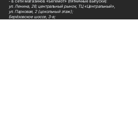
- в сети магазинов «Бегемот» (пятничные выпуски):
ул. Ленина, 26; центральный рынок, ТЦ «Центральный»,
ул. Парковая, 2 (цокольный этаж);
Берёзовское шоссе, 3-в;
- на центральном рынке (пятничные выпуски);
- в киосках на автовокзале и на пр.Юбилейном, 5.
Телефон
Тел. 8 (34783) 7-42-62.
Эл. почта
kzgazeta@mail.ru
Адрес
Адрес редакции: 452688, Республика Башкортостан, г.
Нефтекамск, Берёзовское шоссе, 4-а, 3-й этаж.
Рекламная служба
Тел. 8 (34783) 7-45-35.
Редакция
Тел. 8 (34783) 7-42-72, 7-42-92..
Приемная
Тел. 8 (34783) 7-42-82.
Сотрудничество
Тел. 8 (34783) 7-42-62.