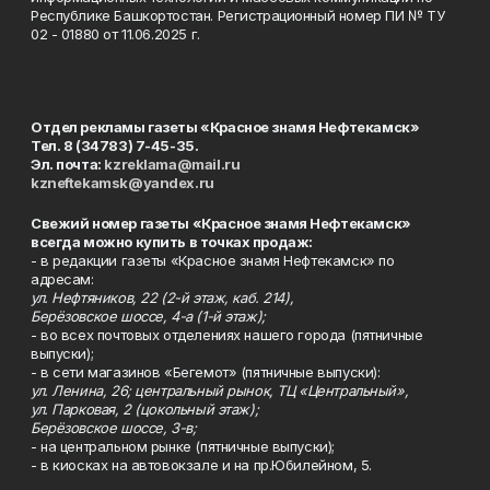
Республике Башкортостан. Регистрационный номер ПИ № ТУ
02 - 01880 от 11.06.2025 г.
Отдел рекламы газеты «Красное знамя Нефтекамск»
Тел. 8 (34783) 7-45-35.
Эл. почта:
kzreklama@mail.ru
kzneftekamsk@yandex.ru
Свежий номер газеты «Красное знамя Нефтекамск»
всегда можно купить в точках продаж:
- в редакции газеты «Красное знамя Нефтекамск» по
адресам:
ул. Нефтяников, 22 (2-й этаж, каб. 214),
Берёзовское шоссе, 4-а (1-й этаж);
- во всех почтовых отделениях нашего города (пятничные
выпуски);
- в сети магазинов «Бегемот» (пятничные выпуски):
ул. Ленина, 26; центральный рынок, ТЦ «Центральный»,
ул. Парковая, 2 (цокольный этаж);
Берёзовское шоссе, 3-в;
- на центральном рынке (пятничные выпуски);
- в киосках на автовокзале и на пр.Юбилейном, 5.