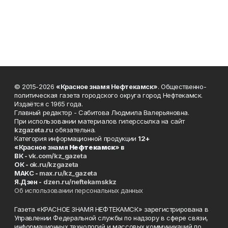
© 2015-2026
«Красное знамя Нефтекамск»
. Общественно-
политическая газета городского округа город Нефтекамск.
Издаётся с 1965 года.
Главный редактор - Сабитова Людмила Валерьяновна.
При использовании материалов гиперссылка на сайт
kzgazeta.ru
обязательна.
Категория информационной продукции
12+
«Красное знамя
Нефтекамск
» в
ВК -
vk.com/kz_gazeta
ОК -
ok.ru/kzgazeta
MAKC -
max.ru/kz_gazeta
Я.Дзен -
dzen.ru/neftekamskkz
Об использовании персональных данных
Газета «КРАСНОЕ ЗНАМЯ НЕФТЕКАМСК» зарегистрирована в
Управлении Федеральной службы по надзору в сфере связи,
информационных технологий и массовых коммуникаций по