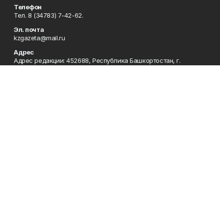
Телефон
Тел. 8 (34783) 7-42-62.
Эл. почта
kzgazeta@mail.ru
Адрес
Адрес редакции: 452688, Республика Башкортостан, г.
Нефтекамск, Берёзовское шоссе, 4-а, 3-й этаж.
Рекламная служба
Тел. 8 (34783) 7-45-35.
Редакция
Тел. 8 (34783) 7-42-72, 7-42-92..
Приемная
Тел. 8 (34783) 7-42-82.
Сотрудничество
Тел. 8 (34783) 7-42-62.
Отдел кадров
Тел. 8 (34783) 7-42-92.