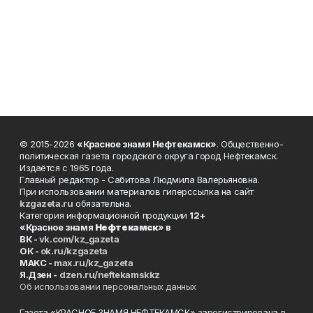
© 2015-2026
«Красное знамя Нефтекамск»
. Общественно-
политическая газета городского округа город Нефтекамск.
Издаётся с 1965 года.
Главный редактор - Сабитова Людмила Валерьяновна.
При использовании материалов гиперссылка на сайт
kzgazeta.ru
обязательна.
Категория информационной продукции
12+
«Красное знамя
Нефтекамск
» в
ВК -
vk.com/kz_gazeta
ОК -
ok.ru/kzgazeta
MAKC -
max.ru/kz_gazeta
Я.Дзен -
dzen.ru/neftekamskkz
Об использовании персональных данных
Газета «КРАСНОЕ ЗНАМЯ НЕФТЕКАМСК» зарегистрирована в