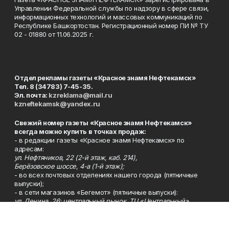
Управлении Федеральной службы по надзору в сфере связи,
информационных технологий и массовых коммуникаций по
Республике Башкортостан. Регистрационный номер ПИ № ТУ
02 - 01880 от 11.06.2025 г.
Отдел рекламы газеты «Красное знамя Нефтекамск»
Тел. 8 (34783) 7-45-35.
Эл. почта:
kzreklama@mail.ru
kzneftekamsk@yandex.ru
Свежий номер газеты «Красное знамя Нефтекамск»
всегда можно купить в точках продаж:
- в редакции газеты «Красное знамя Нефтекамск» по
адресам:
ул. Нефтяников, 22 (2-й этаж, каб. 214),
Берёзовское шоссе, 4-а (1-й этаж);
- во всех почтовых отделениях нашего города (пятничные
выпуски);
- в сети магазинов «Бегемот» (пятничные выпуски):
ул. Ленина, 26; центральный рынок, ТЦ «Центральный»,
ул. Парковая, 2 (цокольный этаж);
Берёзовское шоссе, 3-в;
- на центральном рынке (пятничные выпуски);