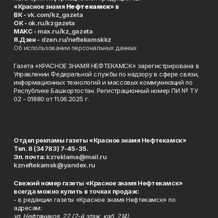
«Красное знамя
Нефтекамск
» в
ВК -
vk.com/kz_gazeta
ОК -
ok.ru/kzgazeta
MAKC -
max.ru/kz_gazeta
Я.Дзен -
dzen.ru/neftekamskkz
Об использовании персональных данных
Газета «КРАСНОЕ ЗНАМЯ НЕФТЕКАМСК» зарегистрирована в
Управлении Федеральной службы по надзору в сфере связи,
информационных технологий и массовых коммуникаций по
Республике Башкортостан. Регистрационный номер ПИ № ТУ
02 - 01880 от 11.06.2025 г.
Отдел рекламы газеты «Красное знамя Нефтекамск»
Тел. 8 (34783) 7-45-35.
Эл. почта:
kzreklama@mail.ru
kzneftekamsk@yandex.ru
Свежий номер газеты «Красное знамя Нефтекамск»
всегда можно купить в точках продаж:
- в редакции газеты «Красное знамя Нефтекамск» по
адресам:
ул. Нефтяников, 22 (2-й этаж, каб. 214),