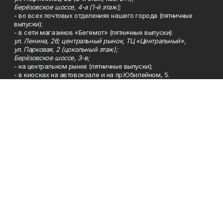
Берёзовское шоссе, 4-а (1-й этаж);
- во всех почтовых отделениях нашего города (пятничные
выпуски);
- в сети магазинов «Бегемот» (пятничные выпуски):
ул. Ленина, 26; центральный рынок, ТЦ «Центральный»,
ул. Парковая, 2 (цокольный этаж);
Берёзовское шоссе, 3-в;
- на центральном рынке (пятничные выпуски);
- в киосках на автовокзале и на пр.Юбилейном, 5.
Телефон
Тел. 8 (34783) 7-42-62.
Эл. почта
kzgazeta@mail.ru
Адрес
Адрес редакции: 452688, Республика Башкортостан, г.
Нефтекамск, Берёзовское шоссе, 4-а, 3-й этаж.
Рекламная служба
Тел. 8 (34783) 7-45-35.
Редакция
Тел. 8 (34783) 7-42-72, 7-42-92..
Приемная