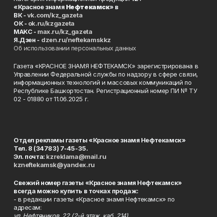
«Красное знамя
Нефтекамск
» в
ВК -
vk.com/kz_gazeta
ОК -
ok.ru/kzgazeta
MAKC -
max.ru/kz_gazeta
Я.Дзен -
dzen.ru/neftekamskkz
Об использовании персональных данных
Газета «КРАСНОЕ ЗНАМЯ НЕФТЕКАМСК» зарегистрирована в
Управлении Федеральной службы по надзору в сфере связи,
информационных технологий и массовых коммуникаций по
Республике Башкортостан. Регистрационный номер ПИ № ТУ
02 - 01880 от 11.06.2025 г.
Отдел рекламы газеты «Красное знамя Нефтекамск»
Тел. 8 (34783) 7-45-35.
Эл. почта:
kzreklama@mail.ru
kzneftekamsk@yandex.ru
Свежий номер газеты «Красное знамя Нефтекамск»
всегда можно купить в точках продаж:
- в редакции газеты «Красное знамя Нефтекамск» по
адресам:
ул. Нефтяников, 22 (2-й этаж, каб. 214),