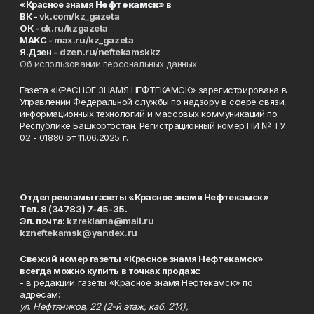
«Красное знамя
Нефтекамск
» в
ВК -
vk.com/kz_gazeta
ОК -
ok.ru/kzgazeta
MAKC -
max.ru/kz_gazeta
Я.Дзен -
dzen.ru/neftekamskkz
Об использовании персональных данных
Газета «КРАСНОЕ ЗНАМЯ НЕФТЕКАМСК» зарегистрирована в
Управлении Федеральной службы по надзору в сфере связи,
информационных технологий и массовых коммуникаций по
Республике Башкортостан. Регистрационный номер ПИ № ТУ
02 - 01880 от 11.06.2025 г.
Отдел рекламы газеты «Красное знамя Нефтекамск»
Тел. 8 (34783) 7-45-35.
Эл. почта:
kzreklama@mail.ru
kzneftekamsk@yandex.ru
Свежий номер газеты «Красное знамя Нефтекамск»
всегда можно купить в точках продаж:
- в редакции газеты «Красное знамя Нефтекамск» по
адресам:
ул. Нефтяников, 22 (2-й этаж, каб. 214),