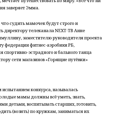
, мечтает путешествовать по миру. «Всё что ни
ния заверяет Эмма.
 что судить мамочек будут строго и
ть директору телеканала NEXT-ТВ Анне
имуллину, заместителю руководителя проекта
ту федерации фитнес-аэробики РБ,
я спортивно-эстрадного и бального танца
ктору сети магазинов «Горящие путёвки»
м испытанием конкурса, называлась
олодые мамы должны всё уметь, знать,
ми детьми, воспитывать старших, готовить,
одить (возить) по кружкам, заниматься их