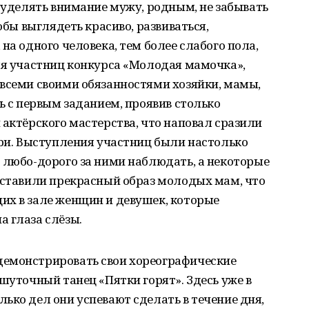
е уделять внимание мужу, родным, не забывать
обы выглядеть красиво, развиваться,
на одного человека, тем более слабого пола,
ля участниц конкурса «Молодая мамочка»,
 всеми своими обязанностями хозяйки, мамы,
ь с первым заданием, проявив столько
 актёрского мастерства, что наповал сразили
юри. Выступления участниц были настолько
 любо-дорого за ними наблюдать, а некоторые
дставили прекрасный образ молодых мам, что
их в зале женщин и девушек, которые
 глаза слёзы.
демонстрировать свои хореографические
шуточный танец «Пятки горят». Здесь уже в
ько дел они успевают сделать в течение дня,