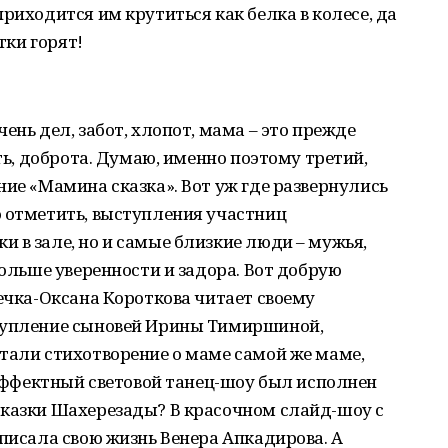
риходится им крутиться как белка в колесе, да
тки горят!
ень дел, забот, хлопот, мама – это прежде
сть, доброта. Думаю, именно поэтому третий,
ние «Мамина сказка». Вот уж где развернулись
о отметить, выступления участниц
 в зале, но и самые близкие люди – мужья,
больше уверенности и задора. Вот добрую
шечка-Оксана Короткова читает своему
ступление сыновей Ирины Тимиршиной,
тали стихотворение о маме самой же маме,
. Эффектный световой танец-шоу был исполнен
сказки Шахерезады? В красочном слайд-шоу с
описала свою жизнь Венера Апкадирова. А