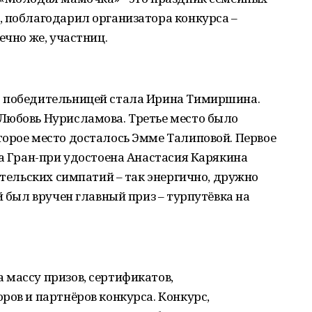
, поблагодарил организатора конкурса –
ечно же, участниц.
» победительницей стала Ирина Тимиршина.
Любовь Нурисламова. Третье место было
торое место досталось Эмме Талиповой. Первое
 а Гран-при удостоена Анастасия Карякина
ительских симпатий – так энергично, дружно
й был вручен главный приз – турпутёвка на
 массу призов, сертификатов,
ров и партнёров конкурса. Конкурс,