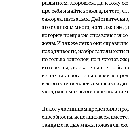
развитием, здоровьем. Да к тому ж
про себя и найти время для того, чт
самореализоваться. Действительно, 
это слишком много, но только не д
которые прекрасно справляются со
жены. И так же легко они справилис
находчивости, изобретательности и
не только зрителей, но и членов ж
интересны, увлекательны, что было
из них так трогательно и мило пре
всколыхнули чувства многих сидящ
украдкой смахивали навернувшие на
Далее участницам предстояло про
способности, исполнив всем вместе 
танце молодые мамы показали, скол