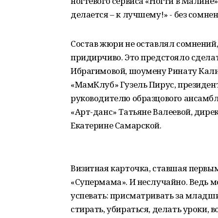
ногтевого сервиса «Ногти в Малине»
делается – к лучшему!» - без сомне
Состав жюри не оставлял сомнений,
придирчиво. Это предстояло сдела
Ибрагимовой, шоумену Ринату Кал
«МамКлуб» Гузель Пирус, президен
руководителю образцового ансамбл
«Арт-данс» Татьяне Валеевой, дире
Екатерине Самарской.
Визитная карточка, ставшая первы
«Супермама». И неслучайно. Ведь м
успевать: присматривать за младши
стирать, убираться, делать уроки, в