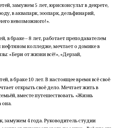
етей, замужем 5 лет, юрисконсульт в декрете,
роду, в аквапарк, зоопарк, дельфинарий,
чего невозможного!».
ей, в браке – 8 лет, работает преподавателем
 нефтяном колледже, мечтает о домике в
ы: «Бери от жизни всё!», «Дерзай,
ей, в браке 10 лет. В настоящее время всё своё
чтает открыть своё дело. Мечтает жить в
емьёй, вместе путешествовать. «Жизнь
 она.
к, замужем 4 года. Руководитель студии