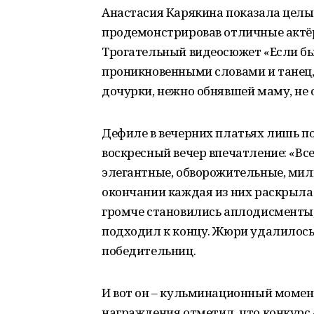
Анастасия Карякина показала целы
продемонстрировав отличные актёр
Трогательный видеосюжет «Если бы
проникновенными словами и танец,
дочурки, нежно обнявшей маму, не 
Дефиле в вечерних платьях лишь по
воскресный вечер впечатление: «Все
элегантные, обворожительные, милые
окончании каждая из них раскрыла с
громче становились аплодисменты, 
подходил к концу. Жюри удалилось
победительниц.
И вот он – кульминационный момен
награждения отметил, что конкурс