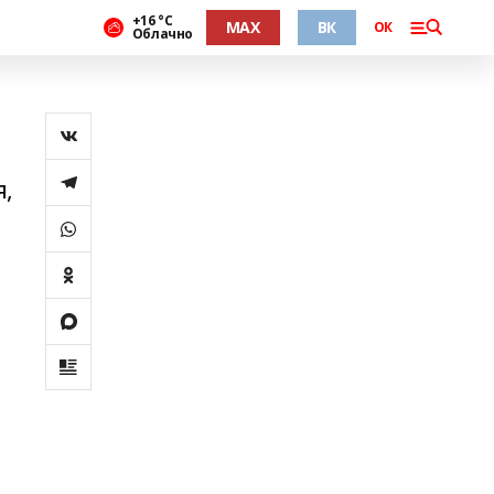
+16 °С
MAX
ВК
ОК
Облачно
я,