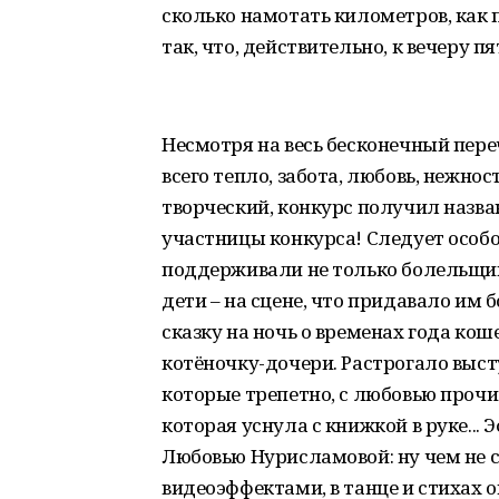
сколько намотать километров, как п
так, что, действительно, к вечеру пя
Несмотря на весь бесконечный переч
всего тепло, забота, любовь, нежно
творческий, конкурс получил назва
участницы конкурса! Следует особ
поддерживали не только болельщики
дети – на сцене, что придавало им 
сказку на ночь о временах года ко
котёночку-дочери. Растрогало вы
которые трепетно, с любовью прочи
которая уснула с книжкой в руке..
Любовью Нурисламовой: ну чем не 
видеоэффектами, в танце и стихах 