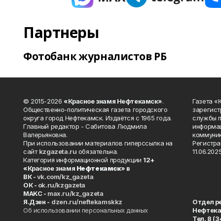
Партнеры
Фотобанк журналистов РБ
© 2015-2026
«Красное знамя Нефтекамск»
.
Газета 
Общественно-политическая газета городского
зарегист
округа город Нефтекамск. Издаётся с 1965 года.
службы п
Главный редактор - Сабитова Людмила
информац
Валерьяновна.
коммуник
При использовании материалов гиперссылка на
Регистра
сайт
kzgazeta.ru
обязательна.
11.06.2025
Категория информационной продукции
12+
«Красное знамя
Нефтекамск
» в
ВК -
vk.com/kz_gazeta
ОК -
ok.ru/kzgazeta
MAKC -
max.ru/kz_gazeta
Я.Дзен -
dzen.ru/neftekamskkz
Отдел р
Об использовании персональных данных
Нефтек
Тел. 8 (