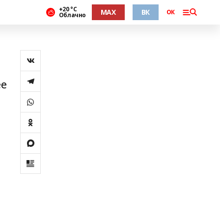
+20 °С
MAX
ВК
ОК
Облачно
ее