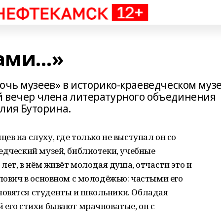
хами…»
очь музеев» в историко-краеведческом муз
й вечер члена литературного объединения
лия Буторина.
ев на слуху, где только не выступал он со
едческий музей, библиотеки, учебные
 лет, в нём живёт молодая душа, отчасти это и
влович в основном с молодёжью: частыми его
овятся студенты и школьники. Обладая
 его стихи бывают мрачноватые, он с