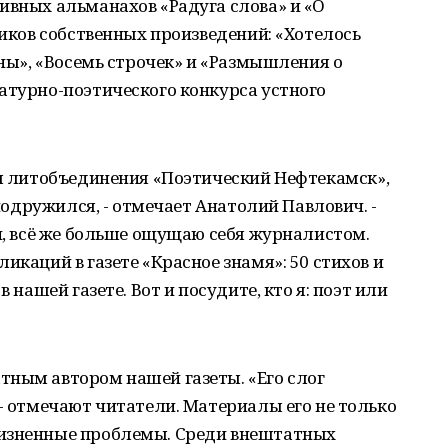
ивных альманахов «Радуга слова» и «О
ников собственных произведений: «Хотелось
ины», «Восемь строчек» и «Размышления о
атурно-поэтического конкурса устного
ом литобъединения «Поэтический Нефтекамск»,
 подружился, - отмечает Анатолий Павлович. -
хи, всё же больше ощущаю себя журналистом.
икаций в газете «Красное знамя»: 50 стихов и
в нашей газете. Вот и посудите, кто я: поэт или
тным автором нашей газеты. «Его слог
 - отмечают читатели. Материалы его не только
жизненные проблемы. Среди внештатных