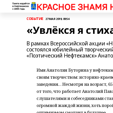
СОБЫТИЕ
27 МАЯ 2019, 09:54
«Увлёкся я сти
В рамках Всероссийской акции «Н
состоялся юбилейный творчески
«Поэтический Нефтекамск» Анато
Имя Анатолия Буторина у нефтекамц
своим творчеством: историко-краев
заведения… Несмотря на возраст, 65
от того, что работает Анатолий Па
слушателями и собеседниками стан
огромной жаждой жизни, хоть порой
оптимизмом смотрит в будущее.