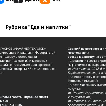
Рубрика "Еда и напитки"
«КРАСНОЕ ЗНАМЯ НЕФТЕКАМСК»
Свежий номер газеты «
рирована в Управлении Федеральной
Нефтекамск»
о надзору в сфере связи,
всегда можно купить в 
ионных технологий и массовых
- в редакции газеты «Кра
аций по Республике Башкортостан.
Нефтекамск» по адресам:
ционный номер ПИ № ТУ 02 - 01880 от
ул. Нефтяников, 22 (2-й эта
 г.
Берёзовское шоссе, 4-а (1
- во всех почтовых отдел
(пятничные выпуски);
- в сети магазинов «Беге
выпуски):
ул. Ленина, 26; централь
екламы газеты «Красное знамя
«Центральный»,
амск»
ул. Парковая, 2 (цокольны
34783) 7-45-35.
Берёзовское шоссе, 3-в;