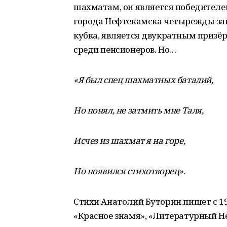
шахматам, он является победителе
города Нефтекамска четырежды зан
кубка, является двукратным призё
среди пенсионеров. Но…
«Я был спец шахматных баталий,
Но понял, не затмить мне Таля,
Исчез из шахмат я на горе,
Но появился стихотворец».
Стихи Анатолий Буторин пишет с 199
«Красное знамя», «Литературный Н