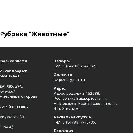
Рубрика "Животные"
Красное знамя
Телефон
Тел. 8 (34783) 7-42-62.
точках продаж:
Эл. почта
сное знамя
kzgazeta@mail.ru
ж, каб. 214),
Адрес
-й этаж);
Адрес редакции: 452688,
ениях нашего города
Республика Башкортостан, г.
Нефтекамск, Берёзовское шоссе,
мот» (пятничные
4-а, 3-й этаж.
ный рынок, ТЦ
Рекламная служба
Тел. 8 (34783) 7-45-35.
й этаж);
Редакция