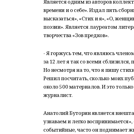
Является одним из авторов коллект
времени и о себе». Издал пять сбор
высказаться», «Стих и я», «О, женщ
поэзии». Является лауреатом литер
творчества «Зов предков».
- Я горжусь тем, что являюсь член
за 12 лет я так со всеми сблизился,
Но несмотря на то, что я пишу сти
Решил посчитать, сколько моих публ
около 500 материалов. И это только 
журналист.
Анатолий Буторин является внешта
узнаваем и легко воспринимается»,
событийные, часто он поднимает 