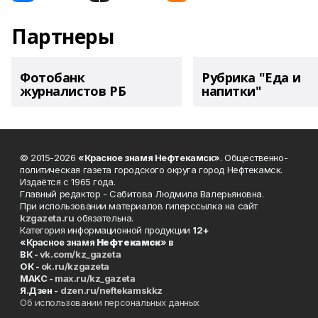
Партнеры
Фотобанк
Рубрика "Еда и
журналистов РБ
напитки"
© 2015-2026
«Красное знамя Нефтекамск»
. Общественно-
политическая газета городского округа город Нефтекамск.
Издаётся с 1965 года.
Главный редактор - Сабитова Людмила Валерьяновна.
При использовании материалов гиперссылка на сайт
kzgazeta.ru
обязательна.
Категория информационной продукции
12+
«Красное знамя
Нефтекамск
» в
ВК -
vk.com/kz_gazeta
ОК -
ok.ru/kzgazeta
MAKC -
max.ru/kz_gazeta
Я.Дзен -
dzen.ru/neftekamskkz
Об использовании персональных данных