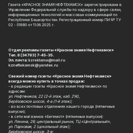
Газета «КРАСНОЕ ЗНАМЯ НЕФТЕКАМСК» зарегистрирована в
Управлении Федеральной службы по надзору в сфере связи,
информационных технологий и массовых коммуникаций по
Республике Башкортостан. Регистрационный номер ПИ № ТУ
02 - 01880 от 11.06.2025 г.
Отдел рекламы газеты «Красное знамя Нефтекамск»
Тел. 8 (34783) 7-45-35.
Эл. почта:
kzreklama@mail.ru
kzneftekamsk@yandex.ru
Свежий номер газеты «Красное знамя Нефтекамск»
всегда можно купить в точках продаж:
- в редакции газеты «Красное знамя Нефтекамск» по
адресам:
ул. Нефтяников, 22 (2-й этаж, каб. 214),
Берёзовское шоссе, 4-а (1-й этаж);
- во всех почтовых отделениях нашего города (пятничные
выпуски);
- в сети магазинов «Бегемот» (пятничные выпуски):
ул. Ленина, 26; центральный рынок, ТЦ «Центральный»,
ул. Парковая, 2 (цокольный этаж);
Берёзовское шоссе, 3-в;