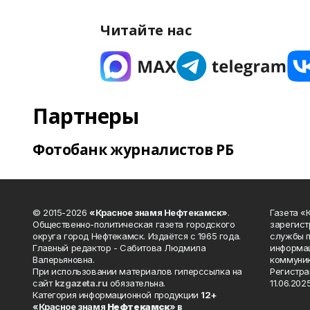
Читайте нас
Партнеры
Фотобанк журналистов РБ
© 2015-2026
«Красное знамя Нефтекамск»
.
Газета 
Общественно-политическая газета городского
зарегист
округа город Нефтекамск. Издаётся с 1965 года.
службы п
Главный редактор - Сабитова Людмила
информац
Валерьяновна.
коммуник
При использовании материалов гиперссылка на
Регистра
сайт
kzgazeta.ru
обязательна.
11.06.2025
Категория информационной продукции
12+
«Красное знамя
Нефтекамск
» в