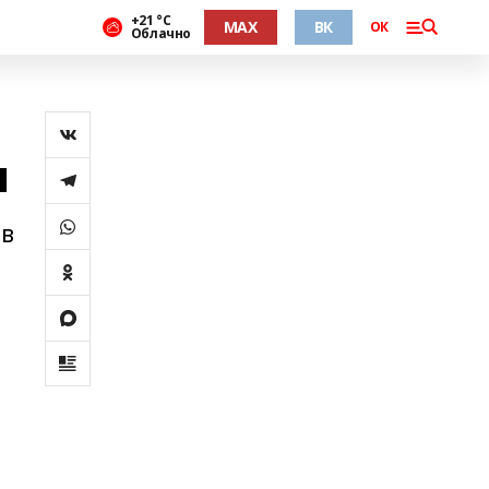
+21 °С
MAX
ВК
ОК
Облачно
я
 в