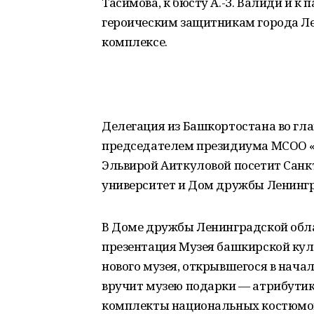
Тасимова, к бюсту А.-З. Валиди и к
героическим защитникам города Л
комплексе.
Делегация из Башкортостана во гла
председателем президиума МСОО «
Эльвирой Аиткуловой посетит Санк
университет и Дом дружбы Ленингр
В Доме дружбы Ленинградской облас
презентация Музея башкирской кул
нового музея, открывшегося в нача
вручит музею подарки — атрибутик
комплекты национальных костюмо