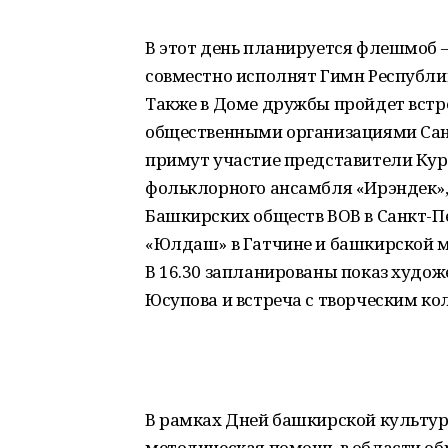
В этот день планируется флешмоб
совместно исполнят Гимн Республи
Также в Доме дружбы пройдет встр
общественными организациями Санк
примут участие представители Кур
фольклорного ансамбля «Ирэндек»,
Башкирских обществ ВОВ в Санкт-Пет
«Юлдаш» в Гатчине и башкирской 
В 16.30 запланированы показ худо
Юсупова и встреча с творческим ко
В рамках Дней башкирской культур
методическая помощь в области об