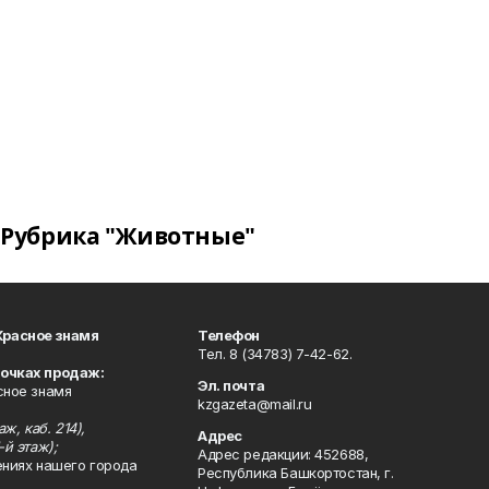
Рубрика "Животные"
Красное знамя
Телефон
Тел. 8 (34783) 7-42-62.
точках продаж:
Эл. почта
сное знамя
kzgazeta@mail.ru
ж, каб. 214),
Адрес
-й этаж);
Адрес редакции: 452688,
ениях нашего города
Республика Башкортостан, г.