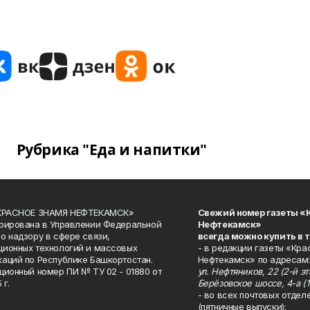
Рубрика "Еда и напитки"
«КРАСНОЕ ЗНАМЯ НЕФТЕКАМСК»
Свежий номер газеты «
рирована в Управлении Федеральной
Нефтекамск»
о надзору в сфере связи,
всегда можно купить в 
ионных технологий и массовых
- в редакции газеты «Кра
аций по Республике Башкортостан.
Нефтекамск» по адресам:
ционный номер ПИ № ТУ 02 - 01880 от
ул. Нефтяников, 22 (2-й эта
 г.
Берёзовское шоссе, 4-а (1
- во всех почтовых отдел
(пятничные выпуски);