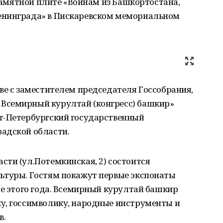
 памятной плите «Воинам из Башкортостана,
енинграда» в Пискаревском мемориальном
ве с заместителем председателя Госсобрания,
Всемирный курултай (конгресс) башкир»
т-Петербургский государственный
адской области.
ти (ул.Потемкинская, 2) состоится
ьтуры. Гостям покажут первые экспонаты
ле этого года. Всемирный курултай башкир
у, госсимволику, народные инструменты и
в.