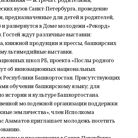
ских вузов Санкт-Петербурга, проведение
, предназначенные для детей и родителей,
00) и развернутся в Доме молодежи «Рекорд»
). Гостей ждут различные выставки:
а, книжной продукции и прессы, башкирских
и мультимедийные выставки.
вационных школ РБ, проекта «Послы родного
жут об инновационных национальных
х Республики Башкортостан. Присутствующих
ами обучения башкирскому языку; для
по истории и культуре Башкортостана.
твенной молодежной организации поддержки
ные землячества», член Исполкома
ас Азаматов приглашает молодежь посетить
рованию.
ьтуры и просвещения в Санкт-Петербурге