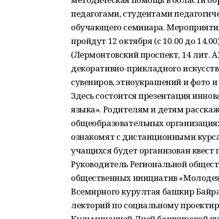
педагогами, студентами педагогиче
обучающего семинара. Мероприятия
пройдут 12 октября (с 10.00 до 14.
(Лермонтовский проспект, 14 лит. А
декоративно-прикладного искусств
сувениров, этноукрашений и фото 
Здесь состоится презентация инно
языка». Родителям и детям расска
общеобразовательных организация
ознакомят с дистанционными курс
учащихся будет организован квест 
Руководитель Региональной общес
общественных инициатив «Молодеж
Всемирного курултая башкир Байр
лекторий по социальному проекти
Кульминацией Дней башкирской кул