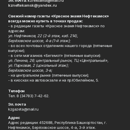
Эл. почта:
kzreklama@mail.ru
kzneftekamsk@yandex.ru
Свежий номер газеты «Красное знамя Нефтекамск»
всегда можно купить в точках продаж:
- в редакции газеты «Красное знамя Нефтекамск» по
адресам:
ул. Нефтяников, 22 (2-й этаж, каб. 214),
Берёзовское шоссе, 4-а (1-й этаж);
- во всех почтовых отделениях нашего города (пятничные
выпуски);
- в сети магазинов «Бегемот» (пятничные выпуски):
ул. Ленина, 26; центральный рынок, ТЦ «Центральный»,
ул. Парковая, 2 (цокольный этаж);
Берёзовское шоссе, 3-в;
- на центральном рынке (пятничные выпуски);
- в киосках на автовокзале и на пр.Юбилейном, 5.
Телефон
Тел. 8 (34783) 7-42-62.
Эл. почта
kzgazeta@mail.ru
Адрес
Адрес редакции: 452688, Республика Башкортостан, г.
Нефтекамск, Берёзовское шоссе, 4-а, 3-й этаж.