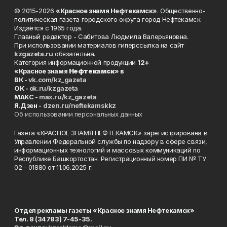
© 2015-2026
«Красное знамя Нефтекамск»
. Общественно-
политическая газета городского округа город Нефтекамск.
Издаётся с 1965 года.
Главный редактор - Сабитова Людмила Валерьяновна.
При использовании материалов гиперссылка на сайт
kzgazeta.ru
обязательна.
Категория информационной продукции
12+
«Красное знамя
Нефтекамск
» в
ВК -
vk.com/kz_gazeta
ОК -
ok.ru/kzgazeta
MAKC -
max.ru/kz_gazeta
Я.Дзен -
dzen.ru/neftekamskkz
Об использовании персональных данных
Газета «КРАСНОЕ ЗНАМЯ НЕФТЕКАМСК» зарегистрирована в
Управлении Федеральной службы по надзору в сфере связи,
информационных технологий и массовых коммуникаций по
Республике Башкортостан. Регистрационный номер ПИ № ТУ
02 - 01880 от 11.06.2025 г.
Отдел рекламы газеты «Красное знамя Нефтекамск»
Тел. 8 (34783) 7-45-35.