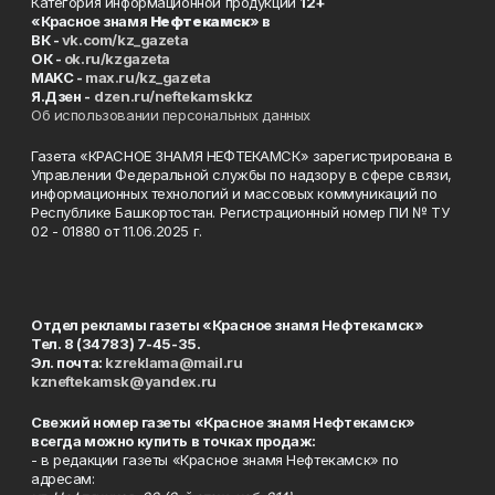
Категория информационной продукции
12+
«Красное знамя
Нефтекамск
» в
ВК -
vk.com/kz_gazeta
ОК -
ok.ru/kzgazeta
MAKC -
max.ru/kz_gazeta
Я.Дзен -
dzen.ru/neftekamskkz
Об использовании персональных данных
Газета «КРАСНОЕ ЗНАМЯ НЕФТЕКАМСК» зарегистрирована в
Управлении Федеральной службы по надзору в сфере связи,
информационных технологий и массовых коммуникаций по
Республике Башкортостан. Регистрационный номер ПИ № ТУ
02 - 01880 от 11.06.2025 г.
Отдел рекламы газеты «Красное знамя Нефтекамск»
Тел. 8 (34783) 7-45-35.
Эл. почта:
kzreklama@mail.ru
kzneftekamsk@yandex.ru
Свежий номер газеты «Красное знамя Нефтекамск»
всегда можно купить в точках продаж:
- в редакции газеты «Красное знамя Нефтекамск» по
адресам: