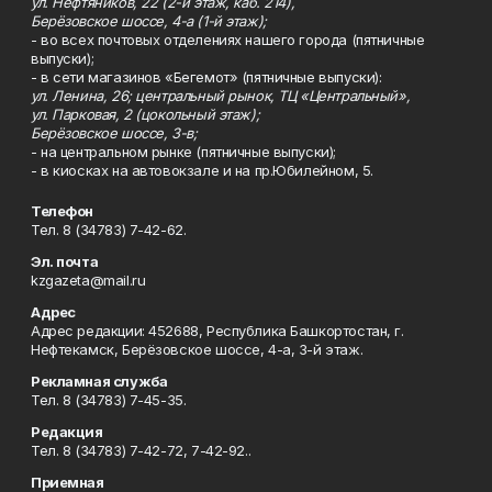
ул. Нефтяников, 22 (2-й этаж, каб. 214),
Берёзовское шоссе, 4-а (1-й этаж);
- во всех почтовых отделениях нашего города (пятничные
выпуски);
- в сети магазинов «Бегемот» (пятничные выпуски):
ул. Ленина, 26; центральный рынок, ТЦ «Центральный»,
ул. Парковая, 2 (цокольный этаж);
Берёзовское шоссе, 3-в;
- на центральном рынке (пятничные выпуски);
- в киосках на автовокзале и на пр.Юбилейном, 5.
Телефон
Тел. 8 (34783) 7-42-62.
Эл. почта
kzgazeta@mail.ru
Адрес
Адрес редакции: 452688, Республика Башкортостан, г.
Нефтекамск, Берёзовское шоссе, 4-а, 3-й этаж.
Рекламная служба
Тел. 8 (34783) 7-45-35.
Редакция
Тел. 8 (34783) 7-42-72, 7-42-92..
Приемная