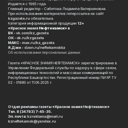
Издаётся с 1965 года.
Главный редактор - Сабитова Людмила Валерьяновна.
При использовании материалов гиперссылка на сайт
kzgazeta.ru
обязательна.
Категория информационной продукции
12+
«Красное знамя
Нефтекамск
» в
ВК -
vk.com/kz_gazeta
ОК -
ok.ru/kzgazeta
MAKC -
max.ru/kz_gazeta
Я.Дзен -
dzen.ru/neftekamskkz
Об использовании персональных данных
Газета «КРАСНОЕ ЗНАМЯ НЕФТЕКАМСК» зарегистрирована в
Управлении Федеральной службы по надзору в сфере связи,
информационных технологий и массовых коммуникаций по
Республике Башкортостан. Регистрационный номер ПИ № ТУ
02 - 01880 от 11.06.2025 г.
Отдел рекламы газеты «Красное знамя Нефтекамск»
Тел. 8 (34783) 7-45-35.
Эл. почта:
kzreklama@mail.ru
kzneftekamsk@yandex.ru