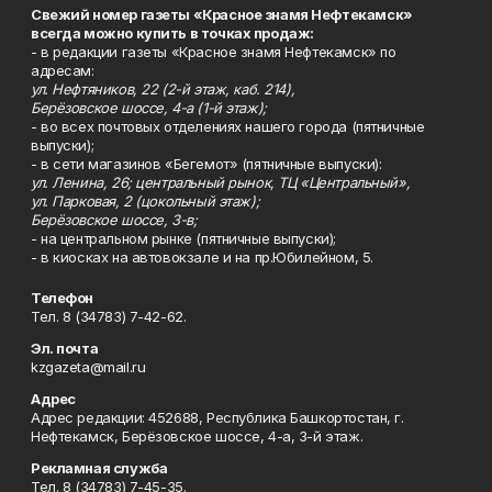
Свежий номер газеты «Красное знамя Нефтекамск»
всегда можно купить в точках продаж:
- в редакции газеты «Красное знамя Нефтекамск» по
адресам:
ул. Нефтяников, 22 (2-й этаж, каб. 214),
Берёзовское шоссе, 4-а (1-й этаж);
- во всех почтовых отделениях нашего города (пятничные
выпуски);
- в сети магазинов «Бегемот» (пятничные выпуски):
ул. Ленина, 26; центральный рынок, ТЦ «Центральный»,
ул. Парковая, 2 (цокольный этаж);
Берёзовское шоссе, 3-в;
- на центральном рынке (пятничные выпуски);
- в киосках на автовокзале и на пр.Юбилейном, 5.
Телефон
Тел. 8 (34783) 7-42-62.
Эл. почта
kzgazeta@mail.ru
Адрес
Адрес редакции: 452688, Республика Башкортостан, г.
Нефтекамск, Берёзовское шоссе, 4-а, 3-й этаж.
Рекламная служба
Тел. 8 (34783) 7-45-35.