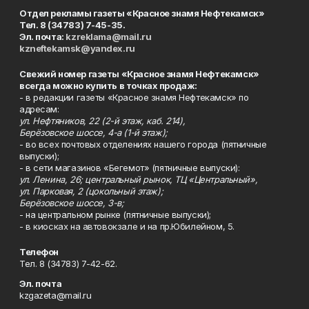
Отдел рекламы газеты «Красное знамя Нефтекамск»
Тел. 8 (34783) 7-45-35.
Эл. почта:
kzreklama@mail.ru
kzneftekamsk@yandex.ru
Свежий номер газеты «Красное знамя Нефтекамск»
всегда можно купить в точках продаж:
- в редакции газеты «Красное знамя Нефтекамск» по
адресам:
ул. Нефтяников, 22 (2-й этаж, каб. 214),
Берёзовское шоссе, 4-а (1-й этаж);
- во всех почтовых отделениях нашего города (пятничные
выпуски);
- в сети магазинов «Бегемот» (пятничные выпуски):
ул. Ленина, 26; центральный рынок, ТЦ «Центральный»,
ул. Парковая, 2 (цокольный этаж);
Берёзовское шоссе, 3-в;
- на центральном рынке (пятничные выпуски);
- в киосках на автовокзале и на пр.Юбилейном, 5.
Телефон
Тел. 8 (34783) 7-42-62.
Эл. почта
kzgazeta@mail.ru