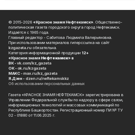
© 2015-2026
«Красное знамя Нефтекамск»
. Общественно-
политическая газета городского округа город Нефтекамск.
Издаётся с 1965 года.
Главный редактор - Сабитова Людмила Валерьяновна.
При использовании материалов гиперссылка на сайт
kzgazeta.ru
обязательна.
Категория информационной продукции
12+
«Красное знамя
Нефтекамск
» в
ВК -
vk.com/kz_gazeta
ОК -
ok.ru/kzgazeta
MAKC -
max.ru/kz_gazeta
Я.Дзен -
dzen.ru/neftekamskkz
Об использовании персональных данных
Газета «КРАСНОЕ ЗНАМЯ НЕФТЕКАМСК» зарегистрирована в
Управлении Федеральной службы по надзору в сфере связи,
информационных технологий и массовых коммуникаций по
Республике Башкортостан. Регистрационный номер ПИ № ТУ
02 - 01880 от 11.06.2025 г.