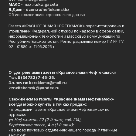
MAKC -
max.ru/kz_gazeta
Я.Дзен -
dzen.ru/neftekamskkz
Об использовании персональных данных
Газета «КРАСНОЕ ЗНАМЯ НЕФТЕКАМСК» зарегистрирована в
Управлении Федеральной службы по надзору в сфере связи,
информационных технологий и массовых коммуникаций по
Республике Башкортостан. Регистрационный номер ПИ № ТУ
02 - 01880 от 11.06.2025 г.
Отдел рекламы газеты «Красное знамя Нефтекамск»
Тел. 8 (34783) 7-45-35.
Эл. почта:
kzreklama@mail.ru
kzneftekamsk@yandex.ru
Свежий номер газеты «Красное знамя Нефтекамск»
всегда можно купить в точках продаж:
- в редакции газеты «Красное знамя Нефтекамск» по
адресам:
ул. Нефтяников, 22 (2-й этаж, каб. 214),
Берёзовское шоссе, 4-а (1-й этаж);
- во всех почтовых отделениях нашего города (пятничные
выпуски);