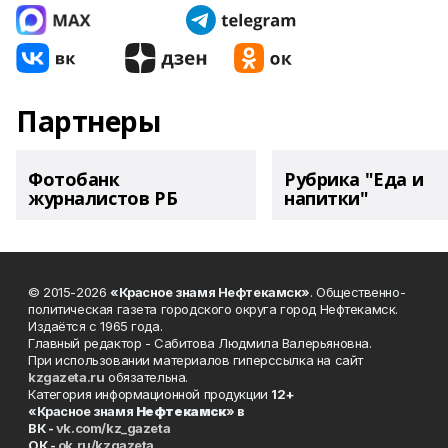
Партнеры
Фотобанк
Рубрика "Еда и
журналистов РБ
напитки"
© 2015-2026
«Красное знамя Нефтекамск»
. Общественно-
политическая газета городского округа город Нефтекамск.
Издаётся с 1965 года.
Главный редактор - Сабитова Людмила Валерьяновна.
При использовании материалов гиперссылка на сайт
kzgazeta.ru
обязательна.
Категория информационной продукции
12+
«Красное знамя
Нефтекамск
» в
ВК -
vk.com/kz_gazeta
ОК -
ok.ru/kzgazeta