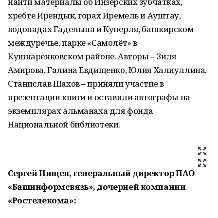
найти материалы об Инзерских зубчатках,
хребте Ирендык, горах Иремель и Ауштау,
водопадах Гадельша и Куперля, башкирском
междуречье, парке «Самолёт» в
Кушнаренковском районе. Авторы – Зиля
Амирова, Галина Евдищенко, Юлия Халиуллина,
Станислав Шахов – приняли участие в
презентации книги и оставили автографы на
экземплярах альманаха для фонда
Национальной библиотеки.
Сергей Нищев, генеральный директор ПАО
«Башинформсвязь», дочерней компании
«Ростелекома»: