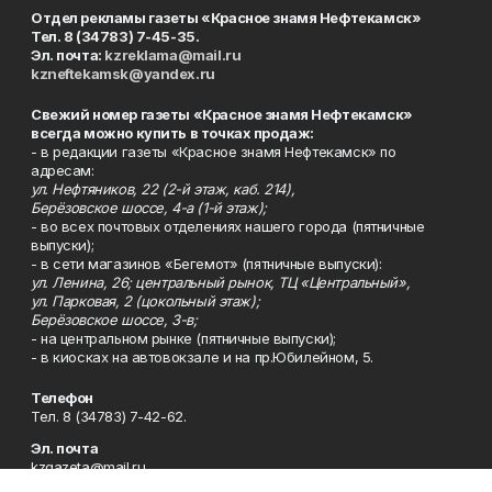
Отдел рекламы газеты «Красное знамя Нефтекамск»
Тел. 8 (34783) 7-45-35.
Эл. почта:
kzreklama@mail.ru
kzneftekamsk@yandex.ru
Свежий номер газеты «Красное знамя Нефтекамск»
всегда можно купить в точках продаж:
- в редакции газеты «Красное знамя Нефтекамск» по
адресам:
ул. Нефтяников, 22 (2-й этаж, каб. 214),
Берёзовское шоссе, 4-а (1-й этаж);
- во всех почтовых отделениях нашего города (пятничные
выпуски);
- в сети магазинов «Бегемот» (пятничные выпуски):
ул. Ленина, 26; центральный рынок, ТЦ «Центральный»,
ул. Парковая, 2 (цокольный этаж);
Берёзовское шоссе, 3-в;
- на центральном рынке (пятничные выпуски);
- в киосках на автовокзале и на пр.Юбилейном, 5.
Телефон
Тел. 8 (34783) 7-42-62.
Эл. почта
kzgazeta@mail.ru