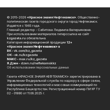
© 2015-2026
«Красное знамя Нефтекамск»
. Общественно-
политическая газета городского округа город Нефтекамск.
Издаётся с 1965 года.
Главный редактор - Сабитова Людмила Валерьяновна.
При использовании материалов гиперссылка на сайт
kzgazeta.ru
обязательна.
Категория информационной продукции
12+
«Красное знамя
Нефтекамск
» в
ВК -
vk.com/kz_gazeta
ОК -
ok.ru/kzgazeta
MAKC -
max.ru/kz_gazeta
Я.Дзен -
dzen.ru/neftekamskkz
Об использовании персональных данных
Газета «КРАСНОЕ ЗНАМЯ НЕФТЕКАМСК» зарегистрирована в
Управлении Федеральной службы по надзору в сфере связи,
информационных технологий и массовых коммуникаций по
Республике Башкортостан. Регистрационный номер ПИ № ТУ
02 - 01880 от 11.06.2025 г.