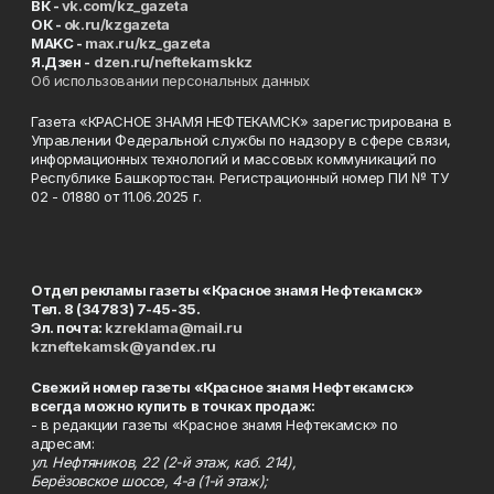
ВК -
vk.com/kz_gazeta
ОК -
ok.ru/kzgazeta
MAKC -
max.ru/kz_gazeta
Я.Дзен -
dzen.ru/neftekamskkz
Об использовании персональных данных
Газета «КРАСНОЕ ЗНАМЯ НЕФТЕКАМСК» зарегистрирована в
Управлении Федеральной службы по надзору в сфере связи,
информационных технологий и массовых коммуникаций по
Республике Башкортостан. Регистрационный номер ПИ № ТУ
02 - 01880 от 11.06.2025 г.
Отдел рекламы газеты «Красное знамя Нефтекамск»
Тел. 8 (34783) 7-45-35.
Эл. почта:
kzreklama@mail.ru
kzneftekamsk@yandex.ru
Свежий номер газеты «Красное знамя Нефтекамск»
всегда можно купить в точках продаж:
- в редакции газеты «Красное знамя Нефтекамск» по
адресам:
ул. Нефтяников, 22 (2-й этаж, каб. 214),
Берёзовское шоссе, 4-а (1-й этаж);