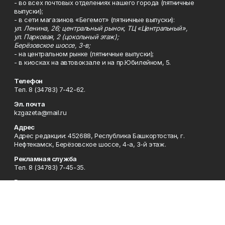
- во всех почтовых отделениях нашего города (пятничные
выпуски);
- в сети магазинов «Бегемот» (пятничные выпуски):
ул. Ленина, 26; центральный рынок, ТЦ «Центральный»,
ул. Парковая, 2 (цокольный этаж);
Берёзовское шоссе, 3-в;
- на центральном рынке (пятничные выпуски);
- в киосках на автовокзале и на пр.Юбилейном, 5.
Телефон
Тел. 8 (34783) 7-42-62.
Эл. почта
kzgazeta@mail.ru
Адрес
Адрес редакции: 452688, Республика Башкортостан, г.
Нефтекамск, Берёзовское шоссе, 4-а, 3-й этаж.
Рекламная служба
Тел. 8 (34783) 7-45-35.
Редакция
Тел. 8 (34783) 7-42-72, 7-42-92..
Приемная
Тел. 8 (34783) 7-42-82.